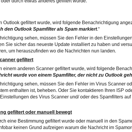
 oder durch etwas anderes gefiltert wurde.
 Outlook gefiltert wurde, wird folgende Benachrichtigung angeze
h den Outlook Spamfilter als Spam markiert
.“
richtigung sehen, müssen Sie den Fehler in den Einstellungen
n Sie sicher das neueste Update installiert zu haben und vers
eren, um herauszufinden wo die Nachrichten nun landen.
anner gefiltert
n einem anderen Scanner gefiltert wurde, wird folgende Benach
richt wurde von einem Spamfilter, der nicht zu Outlook geh
richtigung sehen, müssen Sie den Fehler im Virus Scanner oder
stem enthalten ist, beheben. Oder Sie kontaktieren Ihren ISP ode
e Einstellungen des Virus Scanner und/ oder des Spamfilters au
g gefiltert oder manuell bewegt
rch eine Bestimmung gefiltert wurde oder manuell in den Spa
Infobar keinen Grund aufzeigen warum die Nachricht im Spamord