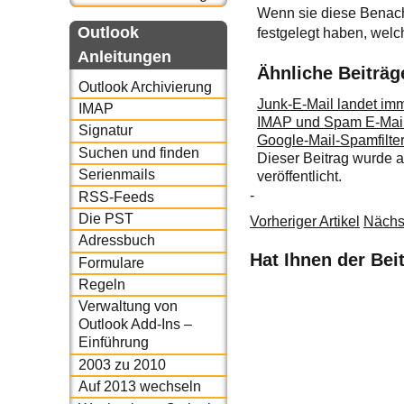
Wenn sie diese Benach
Outlook
festgelegt haben, wel
Anleitungen
Ähnliche Beiträg
Outlook Archivierung
Junk-E-Mail landet im
IMAP
IMAP und Spam E-Mail
Signatur
Google-Mail-Spamfilte
Suchen und finden
Dieser Beitrag wurde
Serienmails
veröffentlicht.
-
RSS-Feeds
Die PST
Vorheriger Artikel
Nächst
Adressbuch
Hat Ihnen der Bei
Formulare
Regeln
Verwaltung von
Outlook Add-Ins –
Einführung
2003 zu 2010
Auf 2013 wechseln