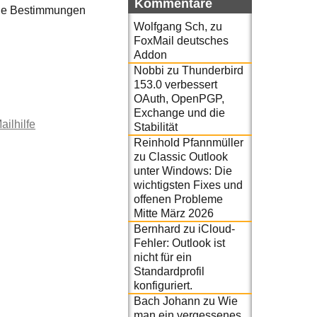
Kommentare
che Bestimmungen
Wolfgang Sch,
zu
FoxMail deutsches
Addon
Nobbi
zu
Thunderbird
153.0 verbessert
OAuth, OpenPGP,
Exchange und die
ailhilfe
Stabilität
Reinhold Pfannmüller
zu
Classic Outlook
unter Windows: Die
wichtigsten Fixes und
offenen Probleme
Mitte März 2026
Bernhard
zu
iCloud-
Fehler: Outlook ist
nicht für ein
Standardprofil
konfiguriert.
Bach Johann
zu
Wie
man ein vergessenes