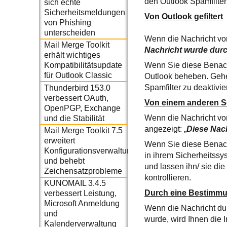
den Outlook Spamfilter
sich echte
Sicherheitsmeldungen
Von Outlook gefiltert
von Phishing
unterscheiden
Wenn die Nachricht von
Mail Merge Toolkit
Nachricht wurde durc
erhält wichtiges
Wenn Sie diese Benach
Kompatibilitätsupdate
für Outlook Classic
Outlook beheben. Gehe
Spamfilter zu deaktivi
Thunderbird 153.0
verbessert OAuth,
Von einem anderen Sc
OpenPGP, Exchange
Wenn die Nachricht vo
und die Stabilität
angezeigt: „
Diese Nach
Mail Merge Toolkit 7.5
erweitert
Wenn Sie diese Benach
Konfigurationsverwaltung
in ihrem Sicherheitssy
und behebt
und lassen ihn/ sie di
Zeichensatzprobleme
kontrollieren.
KUNOMAIL 3.4.5
Durch eine Bestimmun
verbessert Leistung,
Microsoft Anmeldung
Wenn die Nachricht du
und
wurde, wird Ihnen die 
Kalenderverwaltung