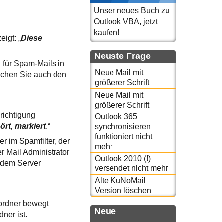
Unser neues Buch zu
Outlook VBA, jetzt
kaufen!
igt: „
Diese
Neuste Frage
 für Spam-Mails in
Neue Mail mit
uchen Sie auch den
größerer Schrift
Neue Mail mit
größerer Schrift
richtigung
Outlook 365
ört, markiert
.“
synchronisieren
funktioniert nicht
 im Spamfilter, der
mehr
r Mail Administrator
Outlook 2010 (!)
f dem Server
versendet nicht mehr
Alte KuNoMail
Version löschen
mordner bewegt
Neue
ner ist.