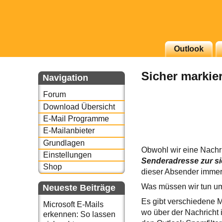
g erscheinenden Newsletter
Outlook
zu Thema Email für Sie
Sicher markie
Navigation
underbird oder auch
Forum
Download Übersicht
E-Mail Programme
E-Mailanbieter
Grundlagen
Obwohl wir eine Nachri
Einstellungen
Senderadresse zur si
Shop
dieser Absender immer
Was müssen wir tun um
Neueste Beiträge
Es gibt verschiedene 
Microsoft E-Mails
wo über der Nachricht 
erkennen: So lassen