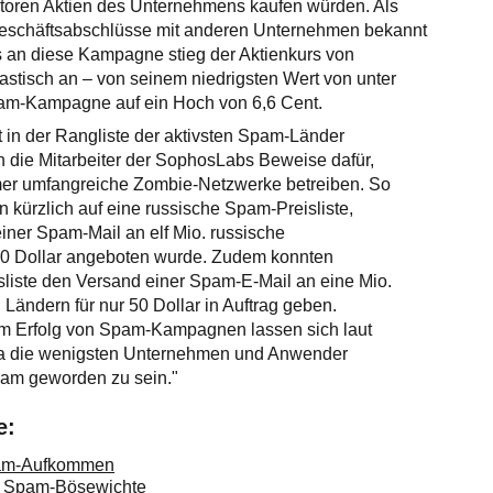
storen Aktien des Unternehmens kaufen würden. Als
schäftsabschlüsse mit anderen Unternehmen bekannt
 an diese Kampagne stieg der Aktienkurs von
stisch an – von seinem niedrigsten Wert von unter
am-Kampagne auf ein Hoch von 6,6 Cent.
 in der Rangliste der aktivsten Spam-Länder
ten die Mitarbeiter der SophosLabs Beweise dafür,
er umfangreiche Zombie-Netzwerke betreiben. So
n kürzlich auf eine russische Spam-Preisliste,
iner Spam-Mail an elf Mio. russische
00 Dollar angeboten wurde. Zudem konnten
sliste den Versand einer Spam-E-Mail an eine Mio.
 Ländern für nur 50 Dollar in Auftrag geben.
m Erfolg von Spam-Kampagnen lassen sich laut
 "da die wenigsten Unternehmen und Anwender
am geworden zu sein."
e:
pam-Aufkommen
d Spam-Bösewichte