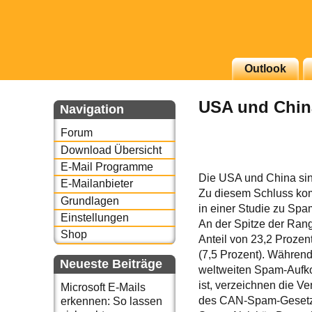
g erscheinenden Newsletter
Outlook
zu Thema Email für Sie
USA und Chin
Navigation
underbird oder auch
Forum
Download Übersicht
E-Mail Programme
Die USA und China sin
E-Mailanbieter
Zu diesem Schluss ko
Grundlagen
in einer Studie zu Spam
Einstellungen
An der Spitze der Rang
Shop
Anteil von 23,2 Prozen
(7,5 Prozent). Während 
Neueste Beiträge
weltweiten Spam-Aufk
ist, verzeichnen die V
Microsoft E-Mails
des CAN-Spam-Gesetze
erkennen: So lassen