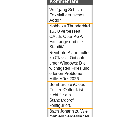
Kommentare
Wolfgang Sch,
zu
FoxMail deutsches
Addon
Nobbi
zu
Thunderbird
153.0 verbessert
OAuth, OpenPGP,
Exchange und die
Stabilität
Reinhold Pfannmüller
zu
Classic Outlook
unter Windows: Die
wichtigsten Fixes und
offenen Probleme
Mitte März 2026
Bernhard
zu
iCloud-
Fehler: Outlook ist
nicht für ein
Standardprofil
konfiguriert.
Bach Johann
zu
Wie
man ein vergessenes