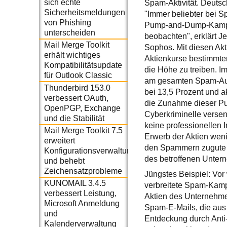
sich echte
Spam-Aktivität. Deutsch
Sicherheitsmeldungen
"Immer beliebter bei
von Phishing
Pump-and-Dump-Kampagn
unterscheiden
beobachten", erklärt J
Mail Merge Toolkit
Sophos. Mit diesen Akt
erhält wichtiges
Aktienkurse bestimmter
Kompatibilitätsupdate
die Höhe zu treiben. I
für Outlook Classic
am gesamten Spam-Auf
Thunderbird 153.0
bei 13,5 Prozent und a
verbessert OAuth,
die Zunahme dieser P
OpenPGP, Exchange
Cyberkriminelle versen
und die Stabilität
keine professionellen 
Mail Merge Toolkit 7.5
Erwerb der Aktien wen
erweitert
den Spammern zugute k
Konfigurationsverwaltung
des betroffenen Untern
und behebt
Zeichensatzprobleme
Jüngstes Beispiel: Vo
KUNOMAIL 3.4.5
verbreitete Spam-Kamp
verbessert Leistung,
Aktien des Unternehme
Microsoft Anmeldung
Spam-E-Mails, die aus 
und
Entdeckung durch Anti
Kalenderverwaltung