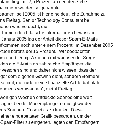
land liegt mit 2,5 Prozent an neunter Stelle.
 Spammern werden so genannte
en, seit 2005 ist hier eine deutliche Zunahme zu
ens Freitag, Senior Technology Consultant bei
ionen wird versucht, die
 Firmen durch falsche Informationen bewusst in
m Januar 2005 lag der Anteil dieser Spam-E-Mails
kommen noch unter einem Prozent, im Dezember 2005
ktuell bereits bei 15 Prozent. "Wir beobachten
ump-and-Dump-Aktionen mit wachsender Sorge.
den die E-Mails an zahlreiche Empfänger, die
Investoren sind und daher nicht wissen, dass der
iger dem eigenen Gewinn dient, sondern vielmehr
ommt, die zudem eine finanzielle Achterbahnfahrt
ehmens verursachen", meint Freitag.
r wenigen Wochen entdeckte Sophos eine weit
agne, bei der Mailempfänger ermutigt wurden,
ns Southern Cosmetics zu kaufen. Diese
einer eingebetteten Grafik bestanden, um der
-Spam-Filter zu entgehen, legten den Empfängern