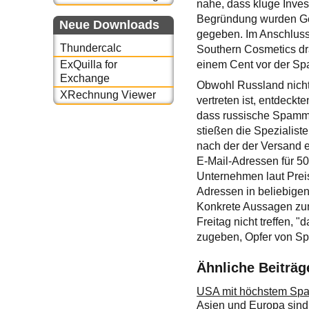
nahe, dass kluge Inve
Begründung wurden Ge
Neue Downloads
gegeben. Im Anschluss
Thundercalc
Southern Cosmetics dra
einem Cent vor der Sp
ExQuilla for
Exchange
Obwohl Russland nicht
XRechnung Viewer
vertreten ist, entdeck
dass russische Spamm
stießen die Spezialiste
nach der der Versand e
E-Mail-Adressen für 5
Unternehmen laut Prei
Adressen in beliebigen
Konkrete Aussagen zu
Freitag nicht treffen,
zugeben, Opfer von Sp
Ähnliche Beiträg
USA mit höchstem S
Asien und Europa sin