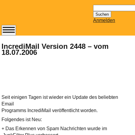
Suchen
nach:
Anmelden
Abonnieren Sie den
14-tägig
IncrediMail Version 2448 – vom
18.07.2006
erscheinenden
Newsletter von
Mailhilfe.de
kostenlos.
Der ständig aktuelle
Tipps zu Thema
Email für Sie
Seit einigen Tagen ist wieder ein Update des beliebten
bereithält!
Email
Wie z.B. Outlook,
Programms IncrediMail veröffentlicht worden.
GMail, Thunderbird
Folgendes ist Neu:
oder auch
KuNoMail, usw.
+ Das Erkennen von Spam Nachrichten wurde im