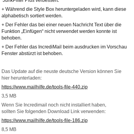
JunkFilter Plus verbessert.
Ihre E-Mail
Adresse:
+ Während die Style Box heruntergeladen wird, kann diese
alphabetisch sortiert werden.
E-Mail
+ Der Fehler das bei einer neuen Nachricht Text über die
Funktion „Einfügen“ nicht verwendet werden konnte ist
behoben.
E-Mail bestätigen
+ Der Fehler das IncrediMail beim ausdrucken im Vorschau
Fenster abstürzt ist behoben.
Das Update auf die neuste deutsche Version können Sie
hier herunterladen:
https://www.mailhilfe.de/tools-file-440.zip
3,5 MB
Wenn Sie Incredimail noch nicht installiert haben,
sollten Sie folgenden Download Link verwenden:
https://www.mailhilfe.de/tools-file-186.zip
8,5 MB