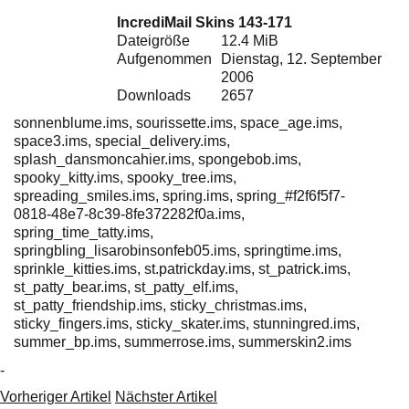
Ihre E-Mail
IncrediMail Skins 143-171
Adresse:
Dateigröße
12.4 MiB
E-Mail
Aufgenommen
Dienstag, 12. September
2006
Downloads
2657
E-Mail bestätigen
sonnenblume.ims, sourissette.ims, space_age.ims,
space3.ims, special_delivery.ims,
splash_dansmoncahier.ims, spongebob.ims,
spooky_kitty.ims, spooky_tree.ims,
spreading_smiles.ims, spring.ims, spring_#f2f6f5f7-
0818-48e7-8c39-8fe372282f0a.ims,
spring_time_tatty.ims,
springbling_lisarobinsonfeb05.ims, springtime.ims,
sprinkle_kitties.ims, st.patrickday.ims, st_patrick.ims,
st_patty_bear.ims, st_patty_elf.ims,
st_patty_friendship.ims, sticky_christmas.ims,
sticky_fingers.ims, sticky_skater.ims, stunningred.ims,
summer_bp.ims, summerrose.ims, summerskin2.ims
-
Vorheriger Artikel
Nächster Artikel