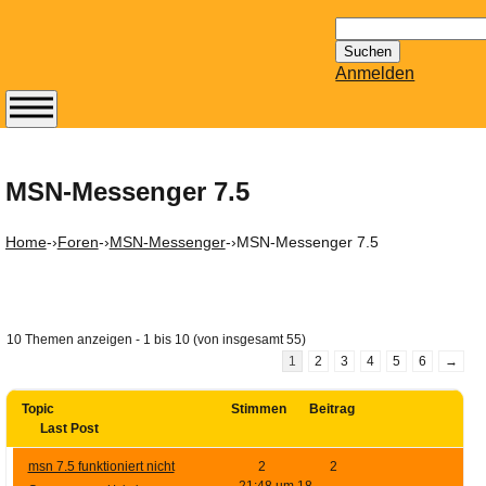
Suchen
nach:
Anmelden
Abonnieren Sie den
14-tägig
erscheinenden
MSN-Messenger 7.5
Newsletter von
Mailhilfe.de
Home
-›
Foren
-›
MSN-Messenger
-›
MSN-Messenger 7.5
kostenlos.
Der ständig aktuelle
Tipps zu Thema
Email für Sie
10 Themen anzeigen - 1 bis 10 (von insgesamt 55)
bereithält!
1
2
3
4
5
6
→
Wie z.B. Outlook,
GMail, Thunderbird
Topic
Stimmen
Beitrag
Last Post
oder auch
KuNoMail, usw.
msn 7.5 funktioniert nicht
2
2
21:48 um 18.