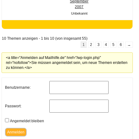
September
2007
Unbekannt
10 Themen anzeigen - 1 bis 10 (von insgesamt 55)
1
2
3
4
5
6
→
<a title="Anmelden auf Mailhilfe.de" href="/wp-login.php"
rel="nofollow">Sie müssen angemeldet sein, um neue Themen erstellen
zu können.</a>
Benutzername:
Passwort:
Angemeldet bleiben
Anmelden