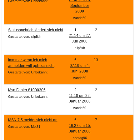
Ihre E-Mail
Gestartet von: Unbekannt
September
Adresse:
2009
E-Mail
vanda69
Statusnachricht ändert sich nicht
1
2
21:14 um 27.
Gestartet von: slipfish
E-Mail bestätigen
Juli 2008
slipfish
immmer wenn ich mich
5
13
anmelden will geht es nicht
07:19 um 4.
Juni 2008
Gestartet von: Unbekannt
vanda69
Msn Fehler 81000306
2
2
11:18 um 22.
Gestartet von: Unbekannt
Januar 2008
vanda69
MSN 7.5 meldet sich nicht an
5
7
16:27 um 15.
Gestartet von: Mot81
Januar 2008
sontag96