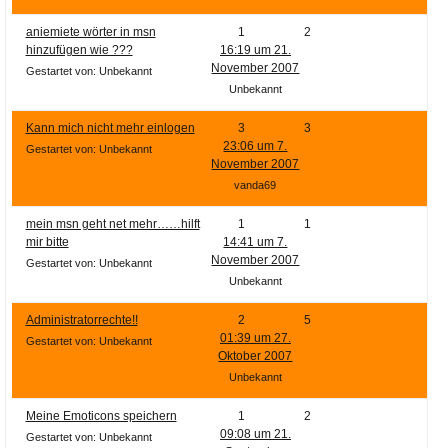
aniemiete wörter in msn
1
2
hinzufügen wie ???
16:19 um 21.
November 2007
Gestartet von: Unbekannt
Unbekannt
Kann mich nicht mehr einlogen
3
3
23:06 um 7.
Gestartet von: Unbekannt
November 2007
vanda69
mein msn geht net mehr……hilft
1
1
mir bitte
14:41 um 7.
November 2007
Gestartet von: Unbekannt
Unbekannt
Administratorrechte!!
2
5
01:39 um 27.
Gestartet von: Unbekannt
Oktober 2007
Unbekannt
Meine Emoticons speichern
1
2
09:08 um 21.
Gestartet von: Unbekannt