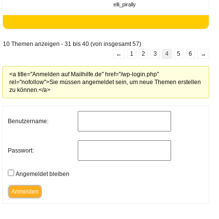
elli_pirally
10 Themen anzeigen - 31 bis 40 (von insgesamt 57)
←
1
2
3
4
5
6
→
<a title="Anmelden auf Mailhilfe.de" href="/wp-login.php"
rel="nofollow">Sie müssen angemeldet sein, um neue Themen erstellen
zu können.</a>
Benutzername:
Passwort:
Angemeldet bleiben
Anmelden