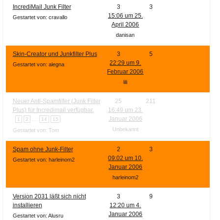
IncrediMail Junk Filter
3
3
15:06 um 25.
Gestartet von: cravallo
April 2006
danisan
Skin-Creator und Junkfilter Plus
3
5
22:29 um 9.
Gestartet von: alegna
Februar 2006
lili
Neuer Anti-Spamfilter (Junk Filter
25
211
Plus) für Incredimail verfügbar.
16:49 um 23.
…
Januar 2006
1
2
14
15
Unbekannt
Gestartet von: Tom
Spam ohne Junk-Filter
2
3
09:02 um 10.
Gestartet von: harleinom2
Januar 2006
harleinom2
Version 2031 läßt sich nicht
3
9
installieren
12:20 um 4.
Januar 2006
Gestartet von: Alusru