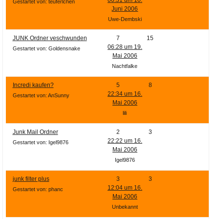
Ihre E-Mail
Gestartet von: teuferlchen
Juni 2006
Adresse:
Uwe-Dembski
E-Mail
JUNK Ordner veschwunden
7
15
06:28 um 19.
Gestartet von: Goldensnake
Mai 2006
E-Mail bestätigen
Nachtfalke
Incredi kaufen?
5
8
22:34 um 16.
Gestartet von: AnSunny
Mai 2006
lili
Junk Mail Ordner
2
3
22:22 um 16.
Gestartet von: Igel9876
Mai 2006
Igel9876
junk filter plus
3
3
12:04 um 16.
Gestartet von: phanc
Mai 2006
Unbekannt