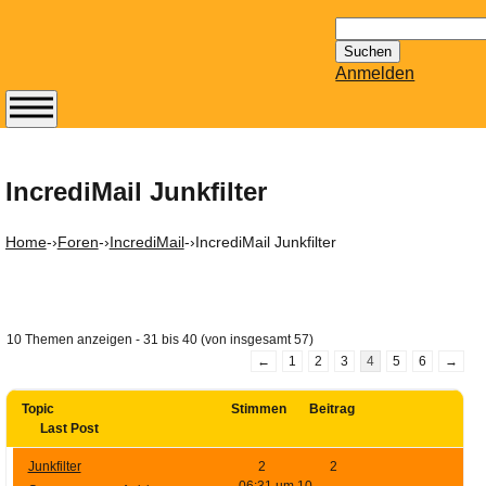
Suchen
nach:
Anmelden
Abonnieren Sie den
14-tägig
erscheinenden
IncrediMail Junkfilter
Newsletter von
Mailhilfe.de
Home
-›
Foren
-›
IncrediMail
-›
IncrediMail Junkfilter
kostenlos.
Der ständig aktuelle
Tipps zu Thema
Email für Sie
10 Themen anzeigen - 31 bis 40 (von insgesamt 57)
bereithält!
←
1
2
3
4
5
6
→
Wie z.B. Outlook,
GMail, Thunderbird
Topic
Stimmen
Beitrag
Last Post
oder auch
KuNoMail, usw.
Junkfilter
2
2
06:31 um 10.