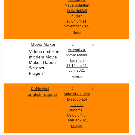
Antwort zu:
Neue Schriftart
in KuNoMail
nutzen
18:04 um 11.
November 2021
Nobbi
Movie Maker
1
6
Antwort zu:
Videos erstellen
Movie Maker
mit dem Movie
kein Ton
Maker. Haben
17:19 um 21.
Sie dazu
Juni 2021
Fragen?
Monika
KuNoMail
1
2
english request
Antwort zu: How
to set up aol
email in
kunomail
09:08 um 5.
Februar 2021
Mailhilfe