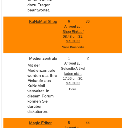
dazu Fragen
beantwortet.
KuNoMail Shop
6
36
Antwort zu:
Shop Einkauf
08:48 um 31.
Mai 2022
Silvia Bruederlin
Medienzentrale
1
2
Antwort zu:
Mit der
Gekaufte Artikel
Medienzentrale
laden nicht
werden u.a. Ihre
17:56 um 30.
Einkaufe aus
Mai 2022
KuNoMail
Doris
verwaltet. In
diesem Forum
können Sie
darüber
diskutieren.
Magic Editor
5
44