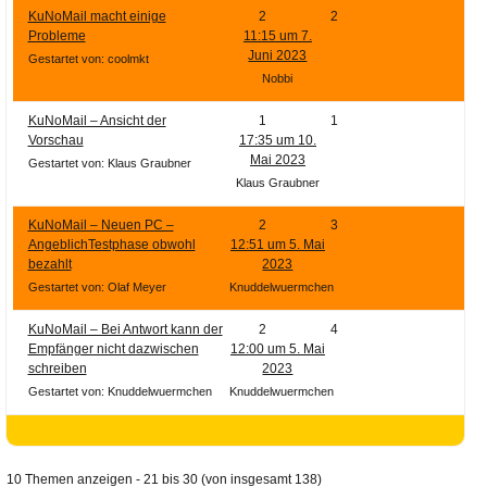
KuNoMail macht einige
2
2
Probleme
11:15 um 7.
Juni 2023
Gestartet von: coolmkt
Nobbi
KuNoMail – Ansicht der
1
1
Vorschau
17:35 um 10.
Mai 2023
Gestartet von: Klaus Graubner
Klaus Graubner
KuNoMail – Neuen PC –
2
3
AngeblichTestphase obwohl
12:51 um 5. Mai
bezahlt
2023
Gestartet von: Olaf Meyer
Knuddelwuermchen
KuNoMail – Bei Antwort kann der
2
4
Empfänger nicht dazwischen
12:00 um 5. Mai
schreiben
2023
Gestartet von: Knuddelwuermchen
Knuddelwuermchen
10 Themen anzeigen - 21 bis 30 (von insgesamt 138)