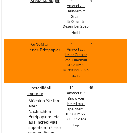
SPAM Manager
4
9
Antwort zu:
Thunderbird
Spam
15:00 um 5.
Dezember 2025
Nobbi
KuNoMail
4
7
Letter-Briefpapier
Antwort zu:
Letter Creator
von Kunomail
14:54 um 5.
Dezember 2025
Nobbi
IncrediMail
12
48
Importer
Antwort zu:
Briefe von
Möchten Sie Ihre
Incredimail
alten
speichern
Nachrichten,
18:30 um 22.
Briefpapiere, etc.
Januar 2023
aus IncrediMail
Teqi
importieren? Hier
werden Ihnen