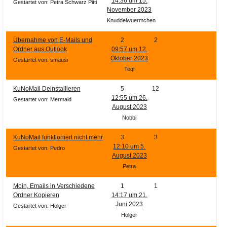
14:36 um 15.
Gestartet von: Petra Schwarz Pitti
November 2023
Knuddelwuermchen
Übernahme von E-Mails und
2
2
Ordner aus Outlook
09:57 um 12.
Oktober 2023
Gestartet von: smausi
Teqi
KuNoMail Deinstallieren
5
12
12:55 um 26.
Gestartet von: Mermaid
August 2023
Nobbi
KuNoMail funktioniert nicht mehr
3
3
12:10 um 5.
Gestartet von: Pedro
August 2023
Petra
Moin, Emails in Verschiedene
1
1
Ordner Kopieren
14:17 um 21.
Juni 2023
Gestartet von: Holger
Holger