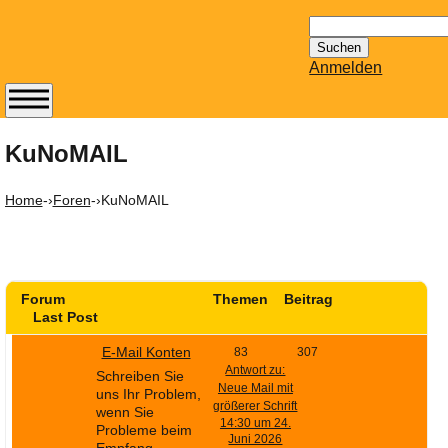
Suchen
nach:
Anmelden
Abonnieren Sie den
14-tägig
KuNoMAIL
erscheinenden
Newsletter von
Home
-›
Foren
-›
KuNoMAIL
Mailhilfe.de
kostenlos.
Der ständig aktuelle
Tipps zu Thema
Forum
Themen
Beitrag
Email für Sie
Last Post
bereithält!
Wie z.B. Outlook,
E-Mail Konten
83
307
Antwort zu:
GMail, Thunderbird
Schreiben Sie
Neue Mail mit
uns Ihr Problem,
oder auch
größerer Schrift
wenn Sie
KuNoMail, usw.
14:30 um 24.
Probleme beim
Juni 2026