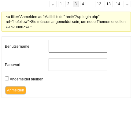
←
1
2
3
4
…
12
13
14
→
<a title="Anmelden auf Mailhilfe.de" href="/wp-login.php"
rel="nofollow">Sie müssen angemeldet sein, um neue Themen erstellen
zu können.</a>
Benutzername:
Passwort:
Angemeldet bleiben
Anmelden