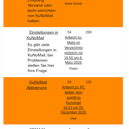
Empfang,
Ihre E-Mail
Anna Schulz
Versand oder
Adresse:
beim einrichten
von KuNoMail
E-Mail
haben.
Einstellungen in
54
269
E-Mail bestätigen
KuNoMail
Antwort zu:
Mails im
Es gibt viele
Verzeichnis
Einstellungen in
plötzlich rot
KuNoMail, bei
16:50 um 6.
Problemen
März 2026
stellen Sie hier
Pedro
Ihre Frage.
KuNoMail
24
110
Aktivierung
Antwort zu: PC
defekt, kein
zugriff zu
Kunomail
16:13 um 20.
Dezember 2025
Uwe