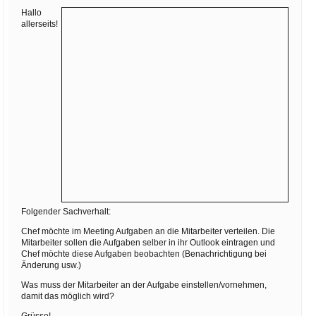
Ihre E-Mail
Hallo
Adresse:
allerseits!
E-Mail
E-Mail bestätigen
Folgender Sachverhalt:
Chef möchte im Meeting Aufgaben an die Mitarbeiter verteilen. Die
Mitarbeiter sollen die Aufgaben selber in ihr Outlook eintragen und
Chef möchte diese Aufgaben beobachten (Benachrichtigung bei
Änderung usw.)
Was muss der Mitarbeiter an der Aufgabe einstellen/vornehmen,
damit das möglich wird?
Grüsse!