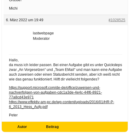
Michi
6. März 2022 um 19:49
#1028525
lastwebpage
Moderator
Hallo,
da muss ich leider passen. Bei einer Aufgabe gibt es unter Quicksteps
zwar „An Vorgesetzen“ und „Team EMail“ und man kann eine Aufgabe
auch zuweisen oder einen Statusbericht senden, aber ich weiß nicht
wie das genau funktioniert. Hilft dir vielleicht folgendes?
https://support.microsoft.com/de-de/office/zuweisen-und-
nachverfolgen-von-aufgaben-cdc1a3de-4e4c-44f6-8921-
77a8cd43e971
https://www.effektiv-am-pc.de/wp-content/uploads/2016/01/HR-P-
6_2013_Hess_Aufg.pdf
Peter
Autor
Beitrag