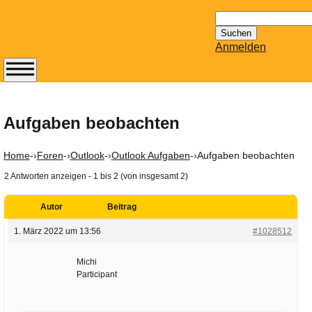
Suchen
nach:
Anmelden
Abonnieren Sie den
14-tägig
erscheinenden
Aufgaben beobachten
Newsletter von
Mailhilfe.de
Home
-›
Foren
-›
Outlook
-›
Outlook Aufgaben
-›
Aufgaben beobachten
kostenlos.
2 Antworten anzeigen - 1 bis 2 (von insgesamt 2)
Der ständig aktuelle
Tipps zu Thema
Autor
Beitrag
Email für Sie
bereithält!
1. März 2022 um 13:56
#1028512
Wie z.B. Outlook,
GMail, Thunderbird
Michi
Participant
oder auch
KuNoMail, usw.