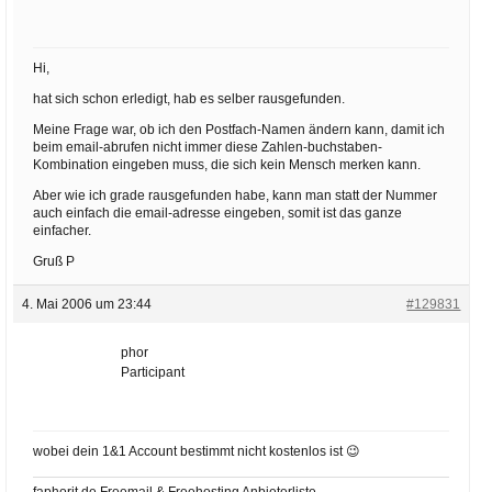
Hi,
hat sich schon erledigt, hab es selber rausgefunden.
Meine Frage war, ob ich den Postfach-Namen ändern kann, damit ich
beim email-abrufen nicht immer diese Zahlen-buchstaben-
Kombination eingeben muss, die sich kein Mensch merken kann.
Aber wie ich grade rausgefunden habe, kann man statt der Nummer
auch einfach die email-adresse eingeben, somit ist das ganze
einfacher.
Gruß P
4. Mai 2006 um 23:44
#129831
phor
Participant
wobei dein 1&1 Account bestimmt nicht kostenlos ist 😉
faphorit.de
Freemail & Freehosting Anbieterliste