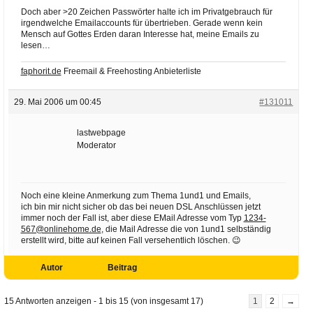
Doch aber >20 Zeichen Passwörter halte ich im Privatgebrauch für
irgendwelche Emailaccounts für übertrieben. Gerade wenn kein
Mensch auf Gottes Erden daran Interesse hat, meine Emails zu
lesen…
faphorit.de
Freemail & Freehosting Anbieterliste
29. Mai 2006 um 00:45
#131011
lastwebpage
Moderator
Noch eine kleine Anmerkung zum Thema 1und1 und Emails,
ich bin mir nicht sicher ob das bei neuen DSL Anschlüssen jetzt
immer noch der Fall ist, aber diese EMail Adresse vom Typ
1234-
567@onlinehome.de
, die Mail Adresse die von 1und1 selbständig
erstellt wird, bitte auf keinen Fall versehentlich löschen. 😉
Autor
Beitrag
15 Antworten anzeigen - 1 bis 15 (von insgesamt 17)
1
2
→