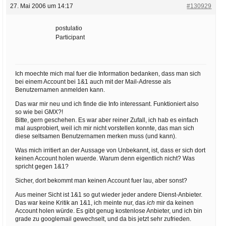
27. Mai 2006 um 14:17
#130929
postulatio
Participant
Ich moechte mich mal fuer die Information bedanken, dass man sich
bei einem Account bei 1&1 auch mit der Mail-Adresse als
Benutzernamen anmelden kann.
Das war mir neu und ich finde die Info interessant. Funktioniert also
so wie bei GMX?!
Bitte, gern geschehen. Es war aber reiner Zufall, ich hab es einfach
mal ausprobiert, weil ich mir nicht vorstellen konnte, das man sich
diese seltsamen Benutzernamen merken muss (und kann).
Was mich irritiert an der Aussage von Unbekannt, ist, dass er sich dort
keinen Account holen wuerde. Warum denn eigentlich nicht? Was
spricht gegen 1&1?
Sicher, dort bekommt man keinen Account fuer lau, aber sonst?
Aus meiner Sicht ist 1&1 so gut wieder jeder andere Dienst-Anbieter.
Das war keine Kritik an 1&1, ich meinte nur, das
ich
mir da keinen
Account holen würde. Es gibt genug kostenlose Anbieter, und ich bin
grade zu googlemail gewechselt, und da bis jetzt sehr zufrieden.