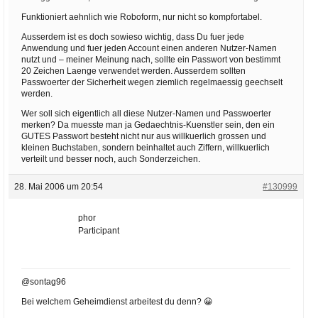
Funktioniert aehnlich wie Roboform, nur nicht so kompfortabel.
Ausserdem ist es doch sowieso wichtig, dass Du fuer jede
Anwendung und fuer jeden Account einen anderen Nutzer-Namen
nutzt und – meiner Meinung nach, sollte ein Passwort von bestimmt
20 Zeichen Laenge verwendet werden. Ausserdem sollten
Passwoerter der Sicherheit wegen ziemlich regelmaessig geechselt
werden.
Wer soll sich eigentlich all diese Nutzer-Namen und Passwoerter
merken? Da muesste man ja Gedaechtnis-Kuenstler sein, den ein
GUTES Passwort besteht nicht nur aus willkuerlich grossen und
kleinen Buchstaben, sondern beinhaltet auch Ziffern, willkuerlich
verteilt und besser noch, auch Sonderzeichen.
28. Mai 2006 um 20:54
#130999
phor
Participant
@sontag96
Bei welchem Geheimdienst arbeitest du denn? 😀