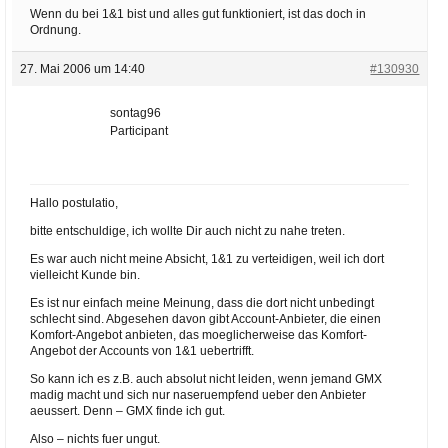
Wenn du bei 1&1 bist und alles gut funktioniert, ist das doch in
Ordnung.
27. Mai 2006 um 14:40
#130930
sontag96
Participant
Hallo postulatio,
bitte entschuldige, ich wollte Dir auch nicht zu nahe treten.
Es war auch nicht meine Absicht, 1&1 zu verteidigen, weil ich dort
vielleicht Kunde bin.
Es ist nur einfach meine Meinung, dass die dort nicht unbedingt
schlecht sind. Abgesehen davon gibt Account-Anbieter, die einen
Komfort-Angebot anbieten, das moeglicherweise das Komfort-
Angebot der Accounts von 1&1 uebertrifft.
So kann ich es z.B. auch absolut nicht leiden, wenn jemand GMX
madig macht und sich nur naseruempfend ueber den Anbieter
aeussert. Denn – GMX finde ich gut.
Also – nichts fuer ungut.