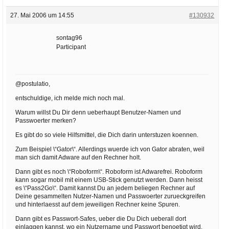
27. Mai 2006 um 14:55
#130932
sontag96
Participant
@postulatio,
entschuldige, ich melde mich noch mal.
Warum willst Du Dir denn ueberhaupt Benutzer-Namen und
Passwoerter merken?
Es gibt do so viele Hilfsmittel, die Dich darin unterstuzen koennen.
Zum Beispiel \“Gator\“. Allerdings wuerde ich von Gator abraten, weil
man sich damit Adware auf den Rechner holt.
Dann gibt es noch \“Roboform\“. Roboform ist Adwarefrei. Roboform
kann sogar mobil mit einem USB-Stick genutzt werden. Dann heisst
es \“Pass2Go\“. Damit kannst Du an jedem beliegen Rechner auf
Deine gesammelten Nutzer-Namen und Passwoerter zurueckgreifen
und hinterlaesst auf dem jeweiligen Rechner keine Spuren.
Dann gibt es Passwort-Safes, ueber die Du Dich ueberall dort
einlaggen kannst, wo ein Nutzername und Passwort benoetigt wird.