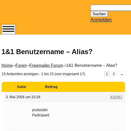
Suchen
nach:
Anmelden
Abonnieren Sie den
14-tägig
erscheinenden
1&1 Benutzername – Alias?
Newsletter von
Mailhilfe.de
Home
-›
Foren
-›
Freemailer Forum
-›
1&1 Benutzername – Alias?
kostenlos.
15 Antworten anzeigen - 1 bis 15 (von insgesamt 17)
1
2
→
Der ständig aktuelle
Tipps zu Thema
Autor
Beitrag
Email für Sie
bereithält!
3. Mai 2006 um 10:26
#35967
Wie z.B. Outlook,
GMail, Thunderbird
postulatio
Participant
oder auch
KuNoMail, usw.