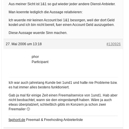
Aus meiner Sicht ist 1&1 so gut wieder jeder andere Dienst-Anbieter.
Man koennte lediglich die Aussage relativieren:
Ich wuerde mir keinen Account bei 1&1 besorgen, weil der dort Geld
kostet und ich bin nicht bereit, fuer einen Account Geld auszugeben.
Diese Aussage wuerde Sinn machen.
27. Mai 2006 um 13:18
#130926
phor
Participant
Ich war auch jahrelang Kunde bei 1und1 und hatte nie Probleme bzw.
es hat immer alles bestens funktioniert.
Gab ja mal für einige Zeit einen Freemailservice von 1und1. Hab aber
nicht beobachtet, wann sie den eingestampft haben. Wäre ja auch
etwas überplatziert, schließlich gibts im Konzern ja schon zwei
Freemailer 🙂
faphorit.de
Freemail & Freehosting Anbieterliste