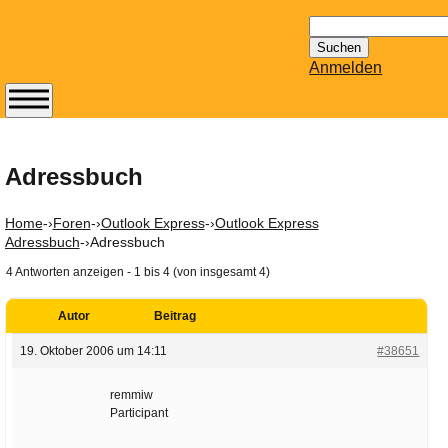
Suchen
nach:
Anmelden
Abonnieren Sie den
14-tägig
erscheinenden
Adressbuch
Newsletter von
Mailhilfe.de
Home
-›
Foren
-›
Outlook Express
-›
Outlook Express
kostenlos.
Adressbuch
-›
Adressbuch
Der ständig aktuelle
4 Antworten anzeigen - 1 bis 4 (von insgesamt 4)
Tipps zu Thema
Email für Sie
Autor
Beitrag
bereithält!
19. Oktober 2006 um 14:11
#38651
Wie z.B. Outlook,
GMail, Thunderbird
remmiw
oder auch
Participant
KuNoMail, usw.