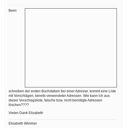
Ihre E-Mail
Adresse:
Beim
E-Mail
E-Mail bestätigen
schreiben der ersten Buchstaben bei einer Adresse, kommt eine Liste
mit Vorschlägen, bereits verwendeter Adressen. Wie kann ich aus
dieser Vorschlagsliste, falsche bzw. nicht benötigte Adressen
löschen????
Vielen Dank Elisabeth
Elisabeth Wimmer