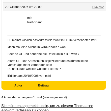
20. Oktober 2006 um 22:09
#137502
mfn
Participant
Du meinst wirklich das Adressfeld \“An\“ in OE im Versendefenster?
Mach mal eine Suche in WinXP nach *.wab
Beende OE und benenne die Datei um in z.B. *.wab.x
Starte OE. Das Adressbuch ist jetzt leer und es dürften keine
Vorschläge mehr vorhanden sein.
Du hast auch wirklich Outlook-Express?
[Editiert am 20/10/2006 von mfn]
Autor
Beitrag
4 Antworten anzeigen - 1 bis 4 (von insgesamt 4)
Sie müssen angemeldet sein, um zu diesem Thema eine
Antwort verfassen zu können.