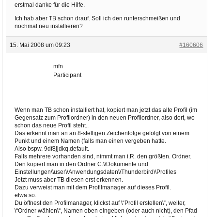
erstmal danke für die Hilfe.
Ich hab aber TB schon drauf. Soll ich den runterschmeißen und
nochmal neu installieren?
15. Mai 2008 um 09:23
#160606
mfn
Participant
Wenn man TB schon installiert hat, kopiert man jetzt das alte Profil (im
Gegensatz zum Profilordner) in den neuen Profilordner, also dort, wo
schon das neue Profil steht..
Das erkennt man an an 8-stelligen Zeichenfolge gefolgt von einem
Punkt und einem Namen (falls man einen vergeben hatte.
Also bspw. 9df8jjdkq.default.
Falls mehrere vorhanden sind, nimmt man i.R. den größten. Ordner.
Den kopiert man in den Ordner C:\\Dokumente und
Einstellungen\\user\\Anwendungsdaten\\Thunderbird\\Profiles
Jetzt muss aber TB diesen erst erkennen.
Dazu verweist man mit dem Profilmanager auf dieses Profil.
etwa so:
Du öffnest den Profilmanager, klickst auf \“Profil erstellen\“, weiter,
\“Ordner wählen\“, Namen oben eingeben (oder auch nicht), den Pfad