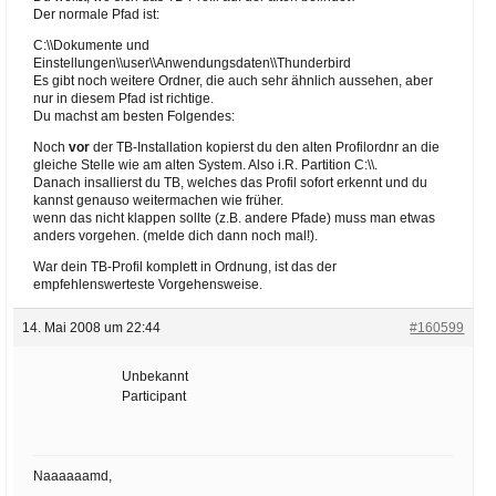
Der normale Pfad ist:
C:\\Dokumente und
Einstellungen\\user\\Anwendungsdaten\\Thunderbird
Es gibt noch weitere Ordner, die auch sehr ähnlich aussehen, aber
nur in diesem Pfad ist richtige.
Du machst am besten Folgendes:
Noch
vor
der TB-Installation kopierst du den alten Profilordnr an die
gleiche Stelle wie am alten System. Also i.R. Partition C:\\.
Danach insallierst du TB, welches das Profil sofort erkennt und du
kannst genauso weitermachen wie früher.
wenn das nicht klappen sollte (z.B. andere Pfade) muss man etwas
anders vorgehen. (melde dich dann noch mal!).
War dein TB-Profil komplett in Ordnung, ist das der
empfehlenswerteste Vorgehensweise.
14. Mai 2008 um 22:44
#160599
Unbekannt
Participant
Naaaaaamd,