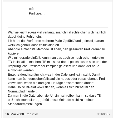
mfn
Participant
War vielleicht etwas viel verlangt, manchmal schleichen sich nämlich
dabei kleine Fehler ein.
Ich habe das Verfahren mehrere Male \“geübt\“ und getestet, darum
weiß ich genau, dass es funktioniert.
Aber die einfachste Methode ist eben, den gesamten Profilordner zu
kopieren.
Wie mir gerade einfällt, kann man das auch so nach schon erfolgter
TB-Installation machen, TB muss nur dabei geschlossen sein und der
ursprüngliche Profilordner komplett gelöscht und dann der neue
einkopiert werden.
Entscheidend ist nämlich, was in der Datei profile.ini steht. Damit
kann man übrigens ebenfalls auf ein neues oder verschobenes Profil
verweisen, wenn die dortigen Einträge entsprechend ändert.
Dabei sollte IsRelative=0 stehen, wenn es sich
nicht
um den
Normalpfad handelt.
Da man in die Datei aber viel Unsinn schreiben kann, so dass TB
u.U.nicht mehr startet, gehört diese Methode nicht zu meinen
Standardempfehlungen.
16. Mai 2008 um 12:28
#160639