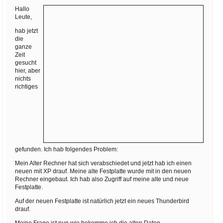
Ihre E-Mail
Hallo
Adresse:
Leute,
E-Mail
hab jetzt
die
ganze
Zeit
gesucht
E-Mail bestätigen
hier, aber
nichts
richtiges
gefunden. Ich hab folgendes Problem:
Mein Alter Rechner hat sich verabschiedet und jetzt hab ich einen
neuen mit XP drauf. Meine alte Festplatte wurde mit in den neuen
Rechner eingebaut. Ich hab also Zugriff auf meine alte und neue
Festplatte.
Auf der neuen Festplatte ist natürlich jetzt ein neues Thunderbird
drauf.
Meine Frage ist nun wie bekomme ich die alten Daten