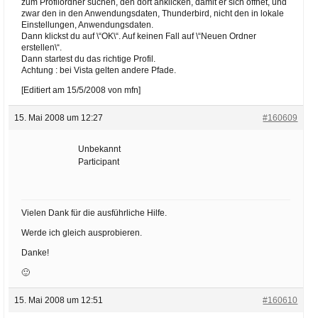
zum Profilordner suchen, den dort anklicken, damit er sich öffnet, und
zwar den in den Anwendungsdaten, Thunderbird, nicht den in lokale
Einstellungen, Anwendungsdaten.
Dann klickst du auf \“OK\“. Auf keinen Fall auf \“Neuen Ordner
erstellen\“.
Dann startest du das richtige Profil.
Achtung : bei Vista gelten andere Pfade.
[Editiert am 15/5/2008 von mfn]
15. Mai 2008 um 12:27
#160609
Unbekannt
Participant
Vielen Dank für die ausführliche Hilfe.
Werde ich gleich ausprobieren.
Danke!
🙂
15. Mai 2008 um 12:51
#160610