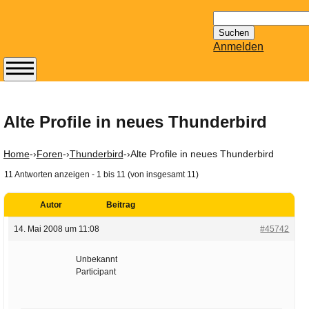
Suchen
nach:
Anmelden
Abonnieren Sie den
14-tägig
erscheinenden
Alte Profile in neues Thunderbird
Newsletter von
Mailhilfe.de
Home
-›
Foren
-›
Thunderbird
-›
Alte Profile in neues Thunderbird
kostenlos.
11 Antworten anzeigen - 1 bis 11 (von insgesamt 11)
Der ständig aktuelle
Tipps zu Thema
Autor
Beitrag
Email für Sie
bereithält!
14. Mai 2008 um 11:08
#45742
Wie z.B. Outlook,
GMail, Thunderbird
Unbekannt
Participant
oder auch
KuNoMail, usw.