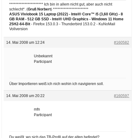
********************** Ich bin in allem nicht gut, aber auch nicht
schlecht*. (
Gruß Norbert
) ***********************
ASUS Viviobook 15 Laptop (2022) - Intel® Core™ i5 (3,60 GHz) - 8
GB RAM - 512 GB SSD - Intel® UHD Graphics -
Windows 11 Home
25H2-64-Bit
- Firefox 153.0.3 - Thunderbird 153.0.2 - KuNoMail
Vollversion
14. Mai 2008 um 12:24
#160582
Unbekannt
Participant
Über Importieren weiß ich nich wohin ich navigieren soll.
14. Mai 2008 um 20:22
#160597
mfn
Participant
Du weißt, wo sich das TB-Profil auf der alten befindet?