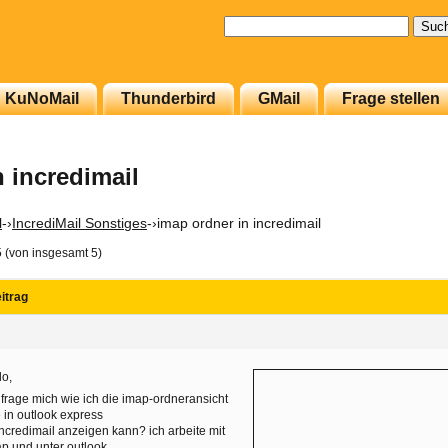
Suchen
nach:
KuNoMail
Thunderbird
GMail
Frage stellen
 incredimail
l
-›
IncrediMail Sonstiges
-›
imap ordner in incredimail
5 (von insgesamt 5)
itrag
lo,
 frage mich wie ich die imap-ordneransicht
 in outlook express
incredimail anzeigen kann? ich arbeite mit
p und unter outlook