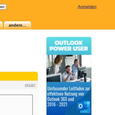
Anmelden
andere…
#41667