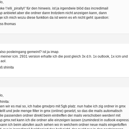
lo,
ke \“elli_pirally\“ für den hinweis. ist ja irgendwie blöd das incredimail
p anbietet aber die ordner dann trotzdem nicht anzeigen kann, dann
ge ich mich wozu diese funktion da ist wenn es eh nicht geht :question:
uss thomas
 also posteingang gemeint? ist ja imap.
 meiner icm. 2931 version erhalte ich die post gleich 3x d.h. 1x outlook, 1x icm und
 aol.
ß shinita
lo,
inita:
en wir es mal so, ich habe gmx/pro mit 5gb platz. nun habe ich zig ordner in gmx
tellt und jede menge filter in gmx (online) gesetzt, so das die mails automatisch
die passenden ordner direkt beim eintreffen der mails verschoben werden! mit
p.gmx.net kann ich die ordner alle einzeigen lassen (zumindest in outlook express
kann ich beim abrufen auch sehen wo in welchem ordner neue mails eingertoffen