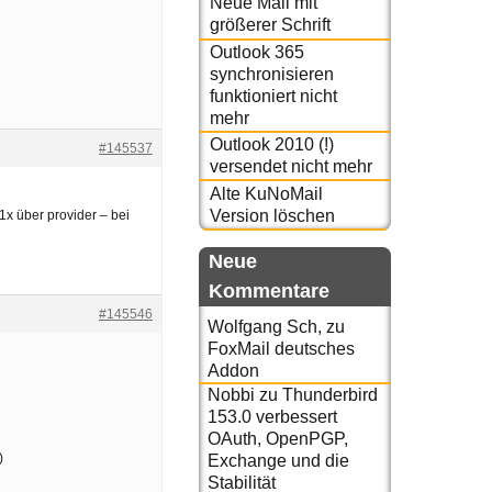
Neue Mail mit
größerer Schrift
Outlook 365
synchronisieren
funktioniert nicht
mehr
Outlook 2010 (!)
#145537
versendet nicht mehr
Alte KuNoMail
Version löschen
 1x über provider – bei
Neue
Kommentare
#145546
Wolfgang Sch,
zu
FoxMail deutsches
Addon
Nobbi
zu
Thunderbird
153.0 verbessert
OAuth, OpenPGP,
)
Exchange und die
Stabilität