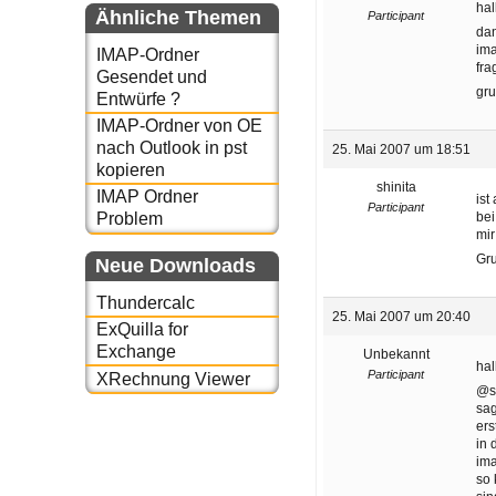
hal
Ähnliche Themen
Participant
dan
ima
IMAP-Ordner
fra
Gesendet und
gr
Entwürfe ?
IMAP-Ordner von OE
nach Outlook in pst
25. Mai 2007 um 18:51
kopieren
shinita
IMAP Ordner
ist
Participant
bei
Problem
mir
Gru
Neue Downloads
Thundercalc
25. Mai 2007 um 20:40
ExQuilla for
Exchange
Unbekannt
hal
Participant
XRechnung Viewer
@sh
sag
ers
in 
ima
so 