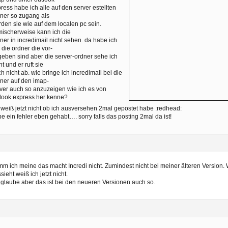
ress habe ich alle auf den server estellten
ner so zugang als
den sie wie auf dem localen pc sein.
ischerweise kann ich die
ner in incredimail nicht sehen. da habe ich
 die ordner die vor-
eben sind aber die server-ordner sehe ich
ht und er ruft sie
h nicht ab. wie bringe ich incredimail bei die
ner auf den imap-
ver auch so anzuzeigen wie ich es von
look express her kenne?
 weiß jetzt nicht ob ich ausversehen 2mal gepostet habe :redhead:
e ein fehler eben gehabt…. sorry falls das posting 2mal da ist!
m ich meine das macht Incredi nicht. Zumindest nicht bei meiner älteren Version.
sieht weiß ich jetzt nicht.
 glaube aber das ist bei den neueren Versionen auch so.