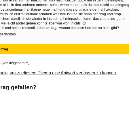
d. nur in incredimail funktioniert das halt nicht, der guckt nur in den posteingang,
r nicht in den anderen ordnern! selbst wenn neue mails da sind (nicht posteingang
det incredimail halt (keine neue mail) und das stört mich leider halt! :exclam:
muss ich erst mit outlook schauen was neu ist und sie dann per drag and drop
ichern damit ich sie wieder in incredimail reinpacken kann. dachte das es igend-
 vielleicht abder gehen könnte aber war wohl nichts. 🙁
ich mal bei incredimail selber anfrage warum es diese funktion so nicht gibt?
uss thomas
itrag
5 (von insgesamt 5)
sein, um zu diesem Thema eine Antwort verfassen zu können.
trag gefallen?