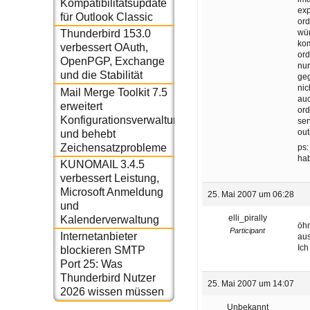
Kompatibilitätsupdate
exp
für Outlook Classic
ord
wür
Thunderbird 153.0
kom
verbessert OAuth,
ord
OpenPGP, Exchange
nur
und die Stabilität
geg
nic
Mail Merge Toolkit 7.5
auc
erweitert
ord
Konfigurationsverwaltung
ser
out
und behebt
Zeichensatzprobleme
ps:
hab
KUNOMAIL 3.4.5
verbessert Leistung,
Microsoft Anmeldung
25. Mai 2007 um 06:28
und
elli_pirally
Kalenderverwaltung
öhm
Participant
Internetanbieter
aus
Ich
blockieren SMTP
Port 25: Was
Thunderbird Nutzer
25. Mai 2007 um 14:07
2026 wissen müssen
Unbekannt