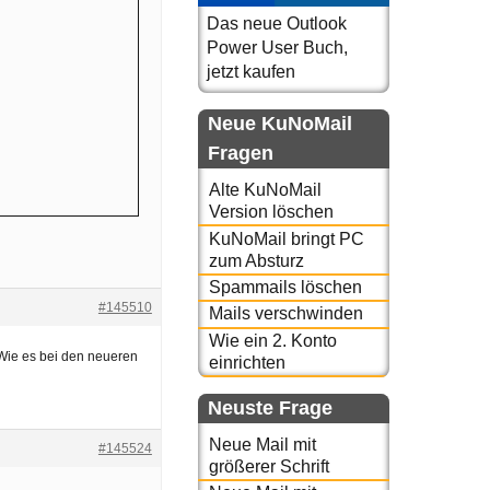
Das neue Outlook
Power User Buch,
jetzt kaufen
Neue KuNoMail
Fragen
Alte KuNoMail
Version löschen
KuNoMail bringt PC
zum Absturz
Spammails löschen
#145510
Mails verschwinden
Wie ein 2. Konto
 Wie es bei den neueren
einrichten
Neuste Frage
Neue Mail mit
#145524
größerer Schrift