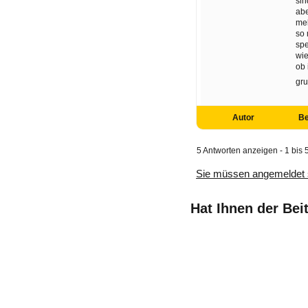
sin
abe
mel
so 
spe
wie
ob 
gr
Autor
Be
5 Antworten anzeigen - 1 bis 
Sie müssen angemeldet 
Hat Ihnen der Bei