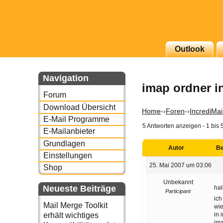
g erscheinenden Newsletter
Outlook
zu Thema Email für Sie
Navigation
imap ordner in
underbird oder auch
Forum
Download Übersicht
Home
-›
Foren
-›
IncrediMai
E-Mail Programme
5 Antworten anzeigen - 1 bis 
E-Mailanbieter
Grundlagen
Autor
Be
Einstellungen
25. Mai 2007 um 03:06
Shop
Unbekannt
Neueste Beiträge
hal
Participant
ich
Mail Merge Toolkit
wie
in 
erhält wichtiges
ima