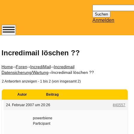
Suchen
nach:
Anmelden
Abonnieren Sie den
14-tägig
erscheinenden
Incredimail löschen ??
Newsletter von
Mailhilfe.de
Home
-›
Foren
-›
IncrediMail
-›
Incredimail
kostenlos.
Datensicherung/Wartung
-›
Incredimail löschen ??
Der ständig aktuelle
2 Antworten anzeigen - 1 bis 2 (von insgesamt 2)
Tipps zu Thema
Email für Sie
Autor
Beitrag
bereithält!
24. Februar 2007 um 20:26
#40557
Wie z.B. Outlook,
GMail, Thunderbird
powerbiene
oder auch
Participant
KuNoMail, usw.