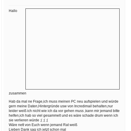
Ihre E-Mail
Adresse:
Hallo
E-Mail
E-Mail bestätigen
zusammen
Hab da mal ne Frage,ich muss meinen PC neu aufspielen und würde
gern meine Daten,Hintergründe usw von Incredimail behalten,nur
leider weiß ich nicht wie ich da vor gehen muss ,kann mir jemand bitte
helfen,ich hab so viel gesammelt und es wäre schade drum wenn ich
sie verlieren würde ;( ;( ;(
Wäre nett von Euch wenn jemand Rat weiß
Lieben Dank sag ich jetzt schon mal