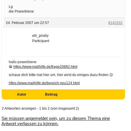
Lg
die Powerbiene
24. Februar 2007 um 22:57
#142332
elli_pirally
Participant
hallo powerbiene
😀
https://www.mailhilfe.de/frage20882.html
schaue dich bitte mal hier um. hier wirst du einiges dazu finden 😉
https://www.mailhilfe.de/bereich-neu124.html
Autor
Beitrag
2 Antworten anzeigen - 1 bis 2 (von insgesamt 2)
Sie müssen angemeldet sein, um zu diesem Thema eine
Antwort verfassen zu können.