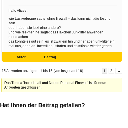
hallo Alizee,
wie Lastwebpage sagte: ohne firewall – das kann nicht die lösung
sein.
oder haben sie jetzt eine andere?
und wie fee-merline sagte: das Häkchen Junkfilter anwenden
rausmachen…
das könnte es gut sein. es ist zwar ein hin und her aber junk-filter ein
mal aus, dann an, incredi neu starten und es müsste wieder gehen.
Autor
Beitrag
15 Antworten anzeigen - 1 bis 15 (von insgesamt 18)
1
2
→
Das Thema ‘Incredimail und Norton Personal Firewall’ ist für neue
Antworten geschlossen.
Hat Ihnen der Beitrag gefallen?