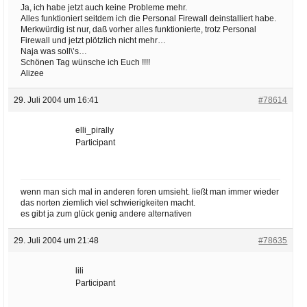
Ja, ich habe jetzt auch keine Probleme mehr.
Alles funktioniert seitdem ich die Personal Firewall deinstalliert habe.
Merkwürdig ist nur, daß vorher alles funktionierte, trotz Personal
Firewall und jetzt plötzlich nicht mehr…
Naja was soll\’s…
Schönen Tag wünsche ich Euch !!!!
Alizee
29. Juli 2004 um 16:41
#78614
elli_pirally
Participant
wenn man sich mal in anderen foren umsieht. ließt man immer wieder
das norten ziemlich viel schwierigkeiten macht.
es gibt ja zum glück genig andere alternativen
29. Juli 2004 um 21:48
#78635
lili
Participant