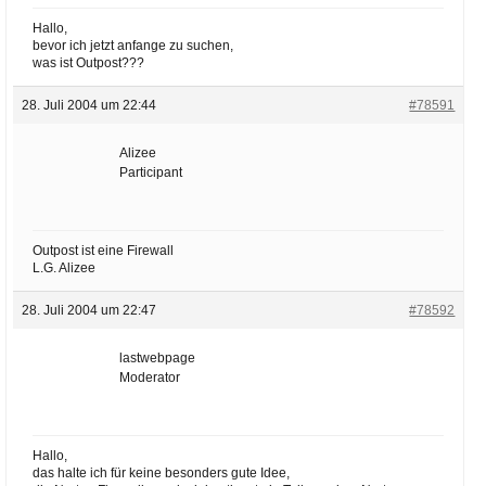
Hallo,
bevor ich jetzt anfange zu suchen,
was ist Outpost???
28. Juli 2004 um 22:44
#78591
Alizee
Participant
Outpost ist eine Firewall
L.G. Alizee
28. Juli 2004 um 22:47
#78592
lastwebpage
Moderator
Hallo,
das halte ich für keine besonders gute Idee,