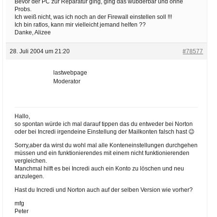
Bevor der PC zur Reparatur ging, ging das wubderbar und ohne
Probs.
Ich weiß nicht, was ich noch an der Firewall einstellen soll !!!
Ich bin ratlos, kann mir vielleicht jemand helfen ??
Danke, Alizee
28. Juli 2004 um 21:20
#78577
lastwebpage
Moderator
Hallo,
so spontan würde ich mal darauf tippen das du entweder bei Norton
oder bei Incredi irgendeine Einstellung der Mailkonten falsch hast 😉
Sorry,aber da wirst du wohl mal alle Konteneinstellungen durchgehen
müssen und ein funktionierendes mit einem nicht funktionierenden
vergleichen.
Manchmal hilft es bei Incredi auch ein Konto zu löschen und neu
anzulegen.
Hast du Incredi und Norton auch auf der selben Version wie vorher?
mfg
Peter