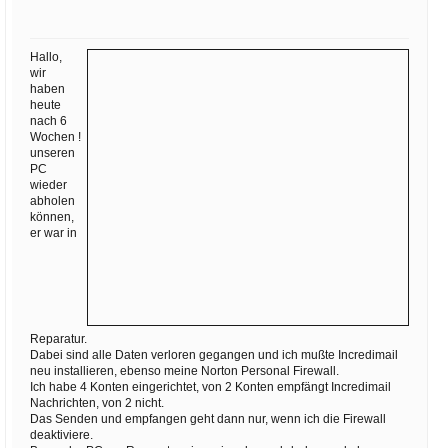
Ihre E-Mail
Adresse:
Hallo,
E-Mail
wir
haben
heute
nach 6
E-Mail bestätigen
Wochen !
unseren
PC
wieder
abholen
können,
er war in
Reparatur.
Dabei sind alle Daten verloren gegangen und ich mußte Incredimail
neu installieren, ebenso meine Norton Personal Firewall.
Ich habe 4 Konten eingerichtet, von 2 Konten empfängt Incredimail
Nachrichten, von 2 nicht.
Das Senden und empfangen geht dann nur, wenn ich die Firewall
deaktiviere.