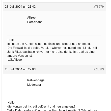
28. Juli 2004 um 21:42
#78579
Alizee
Participant
Hallo,
ich habe die Konten schon gelöscht und wieder neu angelegt.
Die Firewall ist die selbe Version wie vorher, Incredimail ist jetzt mit
Junk Filter, das hatte ich vorher nicht, also denke ich, daß es eine
andere Version ist.
L.G. Alizee
28. Juli 2004 um 22:03
#78583
lastwebpage
Moderator
Hallo,
die Konten bei Incredi gelöscht und neu angelegt?
\“Alle Daten verloren\“ wurde die Festplatte formatiert? Oder gibt es