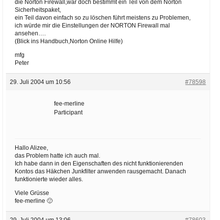
die Norton Firewall,war doch bestimmt ein Teil von dem Norton
Sicherheitspaket,
ein Teil davon einfach so zu löschen führt meistens zu Problemen,
ich würde mir die Einstellungen der NORTON Firewall mal
ansehen….
(Blick ins Handbuch,Norton Online Hilfe)
mfg
Peter
29. Juli 2004 um 10:56
#78598
fee-merline
Participant
Hallo Alizee,
das Problem hatte ich auch mal.
Ich habe dann in den Eigenschaften des nicht funktionierenden
Kontos das Häkchen Junkfilter anwenden rausgemacht. Danach
funktionierte wieder alles.
Viele Grüsse
fee-merline 🙂
29. Juli 2004 um 13:06
#78603