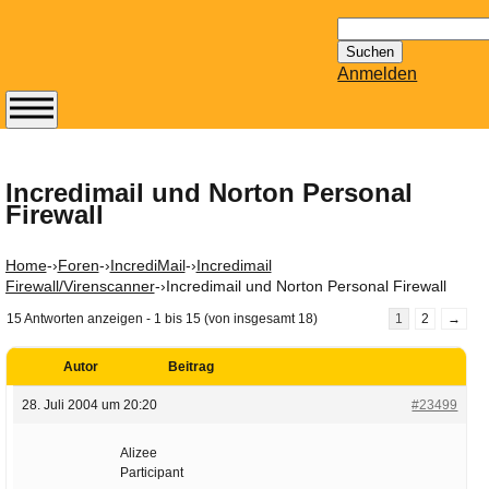
Suchen
nach:
Anmelden
Abonnieren Sie den
14-tägig
erscheinenden
Incredimail und Norton Personal
Firewall
Newsletter von
Mailhilfe.de
kostenlos.
Home
-›
Foren
-›
IncrediMail
-›
Incredimail
Der ständig aktuelle
Firewall/Virenscanner
-›
Incredimail und Norton Personal Firewall
Tipps zu Thema
15 Antworten anzeigen - 1 bis 15 (von insgesamt 18)
1
2
→
Email für Sie
bereithält!
Autor
Beitrag
Wie z.B. Outlook,
28. Juli 2004 um 20:20
#23499
GMail, Thunderbird
oder auch
Alizee
KuNoMail, usw.
Participant