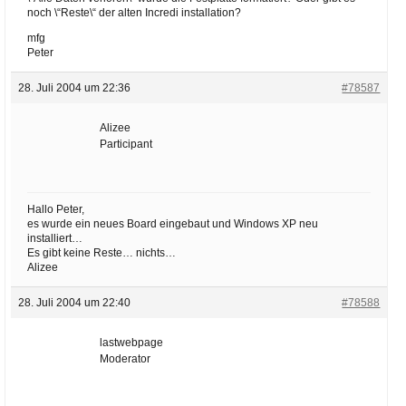
noch \“Reste\“ der alten Incredi installation?
mfg
Peter
28. Juli 2004 um 22:36
#78587
Alizee
Participant
Hallo Peter,
es wurde ein neues Board eingebaut und Windows XP neu
installiert…
Es gibt keine Reste… nichts…
Alizee
28. Juli 2004 um 22:40
#78588
lastwebpage
Moderator