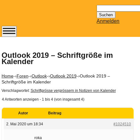
Suchen
nach:
Anmelden
Abonnieren Sie den
14-tägig
erscheinenden
Outlook 2019 – Schriftgröße im
Kalender
Newsletter von
Mailhilfe.de
kostenlos.
Home
-›
Foren
-›
Outlook
-›
Outlook 2019
-›
Outlook 2019 –
Der ständig aktuelle
Schriftgröße im Kalender
Tipps zu Thema
Verschlagwortet:
Schriftgrösse vergrössern in Notizen von Kalender
Email für Sie
4 Antworten anzeigen - 1 bis 4 (von insgesamt 4)
bereithält!
Wie z.B. Outlook,
Autor
Beitrag
GMail, Thunderbird
2. Mai 2020 um 18:34
#1024510
oder auch
KuNoMail, usw.
roka