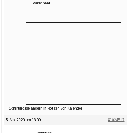
Ihre E-Mail
Participant
Adresse:
E-Mail
E-Mail bestätigen
Schriftgrösse ändern in Notizen von Kalender
5. Mai 2020 um 18:09
#1024517
lastwebpage