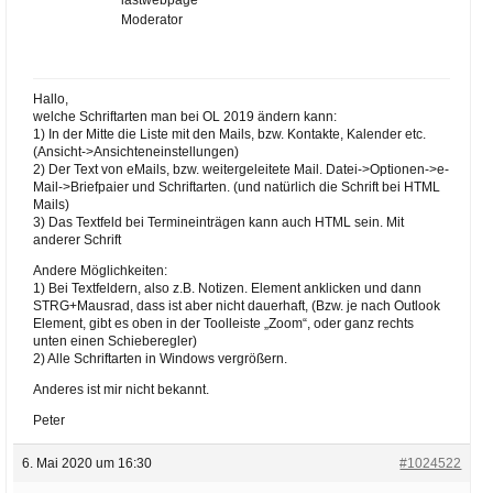
Moderator
Hallo,
welche Schriftarten man bei OL 2019 ändern kann:
1) In der Mitte die Liste mit den Mails, bzw. Kontakte, Kalender etc.
(Ansicht->Ansichteneinstellungen)
2) Der Text von eMails, bzw. weitergeleitete Mail. Datei->Optionen->e-
Mail->Briefpaier und Schriftarten. (und natürlich die Schrift bei HTML
Mails)
3) Das Textfeld bei Termineinträgen kann auch HTML sein. Mit
anderer Schrift
Andere Möglichkeiten:
1) Bei Textfeldern, also z.B. Notizen. Element anklicken und dann
STRG+Mausrad, dass ist aber nicht dauerhaft, (Bzw. je nach Outlook
Element, gibt es oben in der Toolleiste „Zoom“, oder ganz rechts
unten einen Schieberegler)
2) Alle Schriftarten in Windows vergrößern.
Anderes ist mir nicht bekannt.
Peter
6. Mai 2020 um 16:30
#1024522