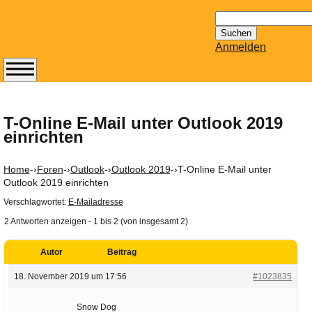
Suchen
nach:
Anmelden
Abonnieren Sie den
14-tägig
erscheinenden
T-Online E-Mail unter Outlook 2019
einrichten
Newsletter von
Mailhilfe.de
kostenlos.
Home
-›
Foren
-›
Outlook
-›
Outlook 2019
-›
T-Online E-Mail unter
Der ständig aktuelle
Outlook 2019 einrichten
Tipps zu Thema
Verschlagwortet:
E-Mailadresse
Email für Sie
2 Antworten anzeigen - 1 bis 2 (von insgesamt 2)
bereithält!
Wie z.B. Outlook,
Autor
Beitrag
GMail, Thunderbird
18. November 2019 um 17:56
#1023835
oder auch
KuNoMail, usw.
Snow Dog