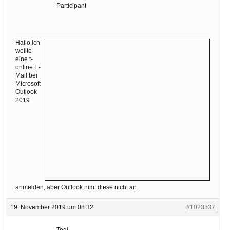
Ihre E-Mail
Participant
Adresse:
E-Mail
Hallo,ich
wollte
eine t-
E-Mail bestätigen
online E-
Mail bei
Microsoft
Outlook
2019
anmelden, aber Outlook nimt diese nicht an.
19. November 2019 um 08:32
#1023837
Teqi