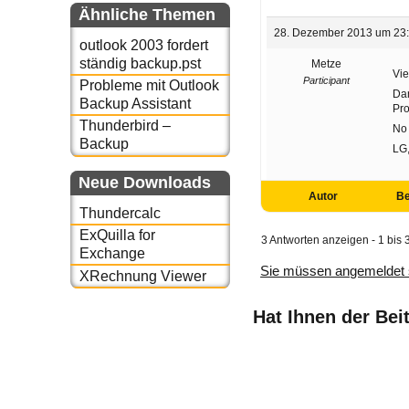
Ähnliche Themen
28. Dezember 2013 um 23
outlook 2003 fordert
ständig backup.pst
Metze
Vie
Participant
Probleme mit Outlook
Dan
Backup Assistant
Pro
Thunderbird –
No 
Backup
LG,
Neue Downloads
Autor
Be
Thundercalc
ExQuilla for
3 Antworten anzeigen - 1 bis 
Exchange
Sie müssen angemeldet 
XRechnung Viewer
Hat Ihnen der Bei