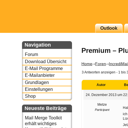
g erscheinenden Newsletter
Outlook
zu Thema Email für Sie
Navigation
Premium – Pl
underbird oder auch
Forum
Download Übersicht
Home
-›
Foren
-›
IncrediMai
E-Mail Programme
3 Antworten anzeigen - 1 bis 
E-Mailanbieter
Grundlagen
Autor
Be
Einstellungen
24. Dezember 2013 um 22
Shop
Metze
Neueste Beiträge
Hal
Participant
ich
Mail Merge Toolkit
Liz
erhält wichtiges
Jet