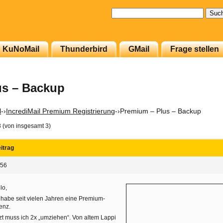
Suchen
nach:
KuNoMail
Thunderbird
GMail
Frage stellen
us – Backup
l
-›
IncrediMail Premium Registrierung
-›
Premium – Plus – Backup
3 (von insgesamt 3)
itrag
:56
lo,
 habe seit vielen Jahren eine Premium-
enz.
zt muss ich 2x „umziehen“. Von altem Lappi