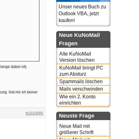
Unser neues Buch zu
Outlook VBA, jetzt
kaufen!
Neue KuNoMail
Fragen
Alte KuNoMail
Version löschen
lange dabei ist).
KuNoMail bringt PC
zum Absturz
Spammails löschen
Mails verschwinden
ung. Hat mir eh keiner
Wie ein 2. Konto
einrichten
#1010585
Neuste Frage
Neue Mail mit
größerer Schrift