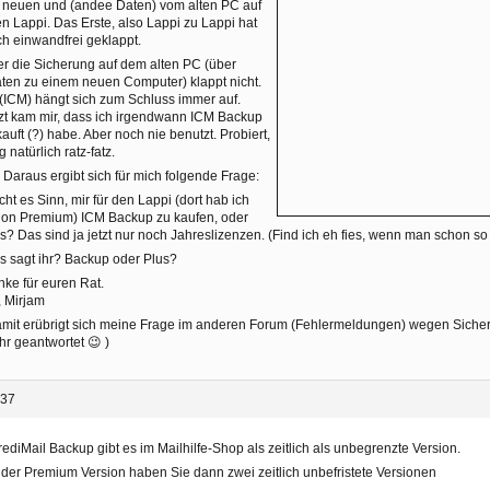
 neuen und (andee Daten) vom alten PC auf
en Lappi. Das Erste, also Lappi zu Lappi hat
h einwandfrei geklappt.
r die Sicherung auf dem alten PC (über
ten zu einem neuen Computer) klappt nicht.
(ICM) hängt sich zum Schluss immer auf.
zt kam mir, dass ich irgendwann ICM Backup
auft (?) habe. Aber noch nie benutzt. Probiert,
g natürlich ratz-fatz.
 Daraus ergibt sich für mich folgende Frage:
ht es Sinn, mir für den Lappi (dort hab ich
on Premium) ICM Backup zu kaufen, oder
s? Das sind ja jetzt nur noch Jahreslizenzen. (Find ich eh fies, wenn man schon so 
 sagt ihr? Backup oder Plus?
ke für euren Rat.
 Mirjam
mit erübrigt sich meine Frage im anderen Forum (Fehlermeldungen) wegen Sicher
r geantwortet 😉 )
:37
rediMail Backup gibt es im Mailhilfe-Shop als zeitlich als unbegrenzte Version.
 der Premium Version haben Sie dann zwei zeitlich unbefristete Versionen