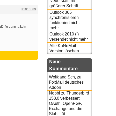
Neue Mail mit
größerer Schrift
#1010589
Outlook 365
synchronisieren
funktioniert nicht
dürfte dann ja kein
mehr
Outlook 2010 (!)
versendet nicht mehr
Alte KuNoMail
Version löschen
Neue
Kommentare
Wolfgang Sch,
zu
FoxMail deutsches
Addon
Nobbi
zu
Thunderbird
153.0 verbessert
OAuth, OpenPGP,
Exchange und die
Stabilität