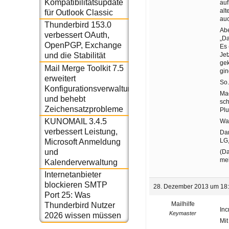
Kompatibilitätsupdate
auf
alt
für Outlook Classic
auc
Thunderbird 153.0
Abe
verbessert OAuth,
„Da
OpenPGP, Exchange
Es 
Jet
und die Stabilität
gek
Mail Merge Toolkit 7.5
gin
erweitert
So.
Konfigurationsverwaltung
Mac
und behebt
sch
Zeichensatzprobleme
Plu
KUNOMAIL 3.4.5
Was
verbessert Leistung,
Dan
LG,
Microsoft Anmeldung
und
(Da
meh
Kalenderverwaltung
Internetanbieter
blockieren SMTP
28. Dezember 2013 um 18
Port 25: Was
Mailhilfe
Thunderbird Nutzer
Inc
Keymaster
2026 wissen müssen
Mit