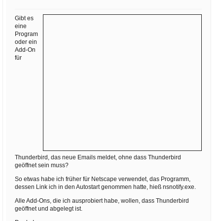
Ihre E-Mail
Adresse:
Gibt es
eine
E-Mail
Program
oder ein
Add-On
für
E-Mail bestätigen
Thunderbird, das neue Emails meldet, ohne dass Thunderbird
geöffnet sein muss?
So etwas habe ich früher für Netscape verwendet, das Programm,
dessen Link ich in den Autostart genommen hatte, hieß nsnotify.exe.
Alle Add-Ons, die ich ausprobiert habe, wollen, dass Thunderbird
geöffnet und abgelegt ist.