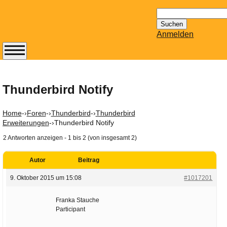
Suchen
nach:
Anmelden
Abonnieren Sie den
14-tägig
erscheinenden
Thunderbird Notify
Newsletter von
Mailhilfe.de
Home
-›
Foren
-›
Thunderbird
-›
Thunderbird
kostenlos.
Erweiterungen
-›
Thunderbird Notify
Der ständig aktuelle
2 Antworten anzeigen - 1 bis 2 (von insgesamt 2)
Tipps zu Thema
Email für Sie
Autor
Beitrag
bereithält!
9. Oktober 2015 um 15:08
#1017201
Wie z.B. Outlook,
GMail, Thunderbird
Franka Stauche
oder auch
Participant
KuNoMail, usw.