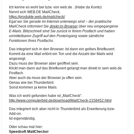
Ich kenne es wohl bei bzw. von web.de . (Habe da Konto)
Nennt sich WEB.DE MailCheck.
https://produkte.web.de/mailcheck/
Egal wo Sie gerade im Internet unterwegs sind – der praktische
MailCheck informiert Sie
direkt im Browser
über neu eingegangene
E-Mails. Blitzschnell sind Sie zurück in Ihrem Postfach und haben
unmittelbaren Zugriff auf den Posteingang sowie sämtliche
Funktionen Ihres Postfachs.
Das integriert sich in den Browser. Ist dann ein gelbes Briefkuvert.
Kommt da eine Mail ertönt ein Ton und die Anzahl der Mails wird
angezeigt.
Dazu muss der Browser aber geöffnet sein.
Klickt man dann auf das Briefkuvert gelangt man direkt in sein web.de
Postfach.
Aber auch da muss der Browser ja offen sein.
Genau wie bei Thunderbird.
Sonst kommen ja keine Mails.
Was ich wohl gefunden habe ist „MailCheck“.
http://www.computerbild.de/download/MailCheck-2158452.html
Das integriert sich aber nicht in Thunderbird als Erweiterung bzw-
Add-on.
Ist eigenständig.
Oder schau mal hier:
Speedsoft MailChecker