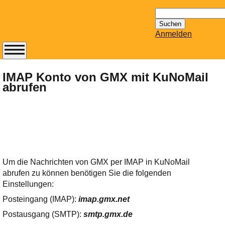
Suchen
nach:
Anmelden
Abonnieren Sie den
14-tägig
IMAP Konto von GMX mit KuNoMail
abrufen
erscheinenden
Newsletter von
Mailhilfe.de
kostenlos.
Der ständig aktuelle
Tipps zu Thema
Email für Sie
Um die Nachrichten von GMX per IMAP in KuNoMail
bereithält!
abrufen zu können benötigen Sie die folgenden
Wie z.B. Outlook,
Einstellungen:
GMail, Thunderbird
Posteingang (IMAP):
imap.gmx.net
oder auch
KuNoMail, usw.
Postausgang (SMTP):
smtp.gmx.de