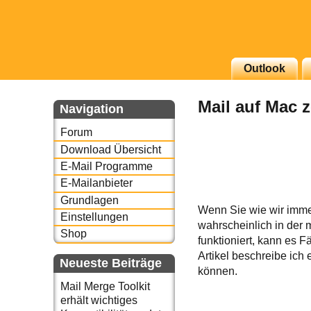
g erscheinenden Newsletter
Outlook
zu Thema Email für Sie
Mail auf Mac z
Navigation
underbird oder auch
Forum
Download Übersicht
E-Mail Programme
E-Mailanbieter
Grundlagen
Wenn Sie wie wir imme
Einstellungen
wahrscheinlich in der 
Shop
funktioniert, kann es F
Artikel beschreibe ic
Neueste Beiträge
können.
Mail Merge Toolkit
erhält wichtiges