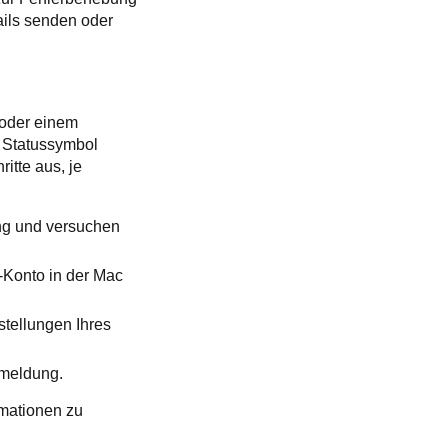
ails senden oder
 oder einem
n Statussymbol
itte aus, je
dung und versuchen
-Konto in der Mac
tellungen Ihres
smeldung.
rmationen zu