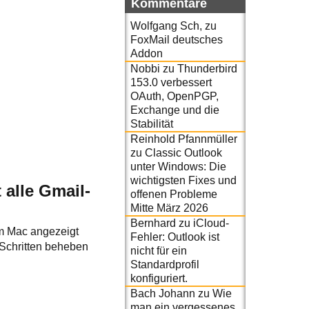
Kommentare
Wolfgang Sch,
zu
FoxMail deutsches
Addon
Nobbi
zu
Thunderbird
153.0 verbessert
OAuth, OpenPGP,
Exchange und die
Stabilität
Reinhold Pfannmüller
zu
Classic Outlook
unter Windows: Die
wichtigsten Fixes und
alle Gmail-
offenen Probleme
Mitte März 2026
Bernhard
zu
iCloud-
em Mac angezeigt
Fehler: Outlook ist
 Schritten beheben
nicht für ein
Standardprofil
konfiguriert.
Bach Johann
zu
Wie
man ein vergessenes