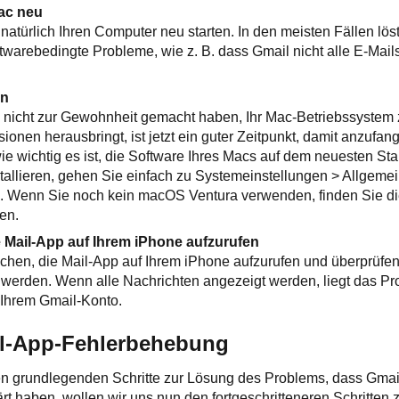
Mac neu
atürlich Ihren Computer neu starten. In den meisten Fällen löst
warebedingte Probleme, wie z. B. dass Gmail nicht alle E-Mail
en
nicht zur Gewohnheit gemacht haben, Ihr Mac-Betriebssystem z
ionen herausbringt, ist jetzt ein guter Zeitpunkt, damit anzufa
ie wichtig es ist, die Software Ihres Macs auf dem neuesten St
allieren, gehen Sie einfach zu Systemeinstellungen > Allgemei
g. Wenn Sie noch kein macOS Ventura verwenden, finden Sie die
en.
e Mail-App auf Ihrem iPhone aufzurufen
hen, die Mail-App auf Ihrem iPhone aufzurufen und überprüfen,
werden. Wenn alle Nachrichten angezeigt werden, liegt das Pr
 Ihrem Gmail-Konto.
il-App-Fehlerbehebung
n grundlegenden Schritte zur Lösung des Problems, dass Gmail
ärt haben, wollen wir uns nun den fortgeschritteneren Schritte