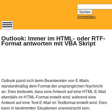
Suchen
nach:
Anmelden
Abonnieren Sie den
14-tägig
Outlook: Immer im HTML- oder RTF-
Format antworten mit VBA Skript
erscheinenden
Newsletter von
Mailhilfe.de
kostenlos.
Der ständig aktuelle
Tipps zu Thema
Email für Sie
Outlook passt sich beim Beantworten von E-Mails
bereithält!
standardmäßig dem Format der ursprünglichen Nachricht
Wie z.B. Outlook,
an. Dies bedeutet, dass eine Antwort auf eine HTML-E-Mail
GMail, Thunderbird
ebenfalls im HTML-Format erstellt wird, während eine
oder auch
Antwort auf eine Text-E-Mail im Textformat erstellt wird. Dies
KuNoMail, usw.
kann in bestimmten Situationen unerwünscht sein,