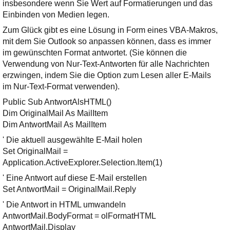
Ihre E-Mail
insbesondere wenn Sie Wert auf Formatierungen und das
Adresse:
Einbinden von Medien legen.
Zum Glück gibt es eine Lösung in Form eines VBA-Makros,
E-Mail
mit dem Sie Outlook so anpassen können, dass es immer
im gewünschten Format antwortet. (Sie können die
Verwendung von Nur-Text-Antworten für alle Nachrichten
E-Mail bestätigen
erzwingen, indem Sie die Option zum Lesen aller E-Mails
im Nur-Text-Format verwenden).
Public Sub AntwortAlsHTML()
Dim OriginalMail As MailItem
Dim AntwortMail As MailItem
' Die aktuell ausgewählte E-Mail holen
Set OriginalMail =
Application.ActiveExplorer.Selection.Item(1)
' Eine Antwort auf diese E-Mail erstellen
Set AntwortMail = OriginalMail.Reply
' Die Antwort in HTML umwandeln
AntwortMail.BodyFormat = olFormatHTML
AntwortMail.Display