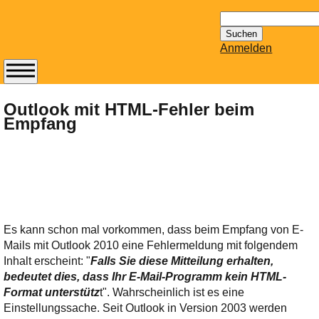
Suchen
nach:
Anmelden
Abonnieren Sie den
14-tägig
Outlook mit HTML-Fehler beim
Empfang
erscheinenden
Newsletter von
Mailhilfe.de
kostenlos.
Der ständig aktuelle
Tipps zu Thema
Email für Sie
Es kann schon mal vorkommen, dass beim Empfang von E-
bereithält!
Mails mit Outlook 2010 eine Fehlermeldung mit folgendem
Wie z.B. Outlook,
Inhalt erscheint: "
Falls Sie diese Mitteilung erhalten,
GMail, Thunderbird
bedeutet dies, dass Ihr E-Mail-Programm kein HTML-
oder auch
Format unterstütz
t". Wahrscheinlich ist es eine
KuNoMail, usw.
Einstellungssache. Seit Outlook in Version 2003 werden