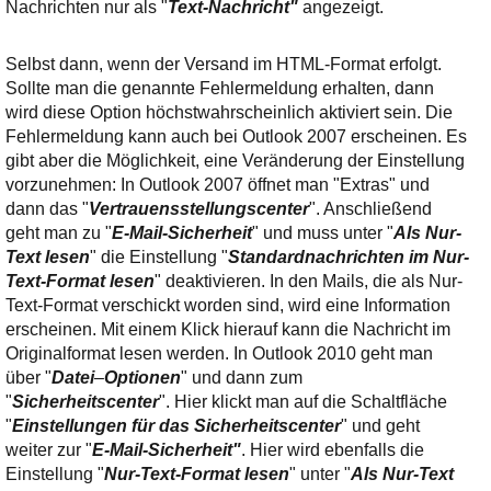
Ihre E-Mail
Nachrichten nur als "
Text-Nachricht"
angezeigt.
Adresse:
Selbst dann, wenn der Versand im HTML-Format erfolgt.
E-Mail
Sollte man die genannte Fehlermeldung erhalten, dann
wird diese Option höchstwahrscheinlich aktiviert sein. Die
Fehlermeldung kann auch bei Outlook 2007 erscheinen. Es
E-Mail bestätigen
gibt aber die Möglichkeit, eine Veränderung der Einstellung
vorzunehmen: In Outlook 2007 öffnet man "Extras" und
dann das "
Vertrauensstellungscenter
". Anschließend
geht man zu "
E-Mail-Sicherheit
" und muss unter "
Als Nur-
Text lesen
" die Einstellung "
Standardnachrichten im Nur-
Text-Format lesen
" deaktivieren. In den Mails, die als Nur-
Text-Format verschickt worden sind, wird eine Information
erscheinen. Mit einem Klick hierauf kann die Nachricht im
Originalformat lesen werden. In Outlook 2010 geht man
über "
Datei
–
Optionen
" und dann zum
"
Sicherheitscenter
". Hier klickt man auf die Schaltfläche
"
Einstellungen für das Sicherheitscenter
" und geht
weiter zur "
E-Mail-Sicherheit"
. Hier wird ebenfalls die
Einstellung "
Nur-Text-Format lesen
" unter "
Als Nur-Text