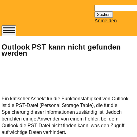
Suchen
nach:
Anmelden
Abonnieren Sie den
14-tägig
Outlook PST kann nicht gefunden
werden
erscheinenden
Newsletter von
Mailhilfe.de
kostenlos.
Der ständig aktuelle
Tipps zu Thema
Email für Sie
Ein kritischer Aspekt für die Funktionsfähigkeit von Outlook
bereithält!
ist die PST-Datei (Personal Storage Table), die für die
Wie z.B. Outlook,
Speicherung dieser Informationen zuständig ist. Jedoch
GMail, Thunderbird
berichten einige Anwender von einem Fehler, bei dem
oder auch
Outlook die PST-Datei nicht finden kann, was den Zugriff
KuNoMail, usw.
auf wichtige Daten verhindert.