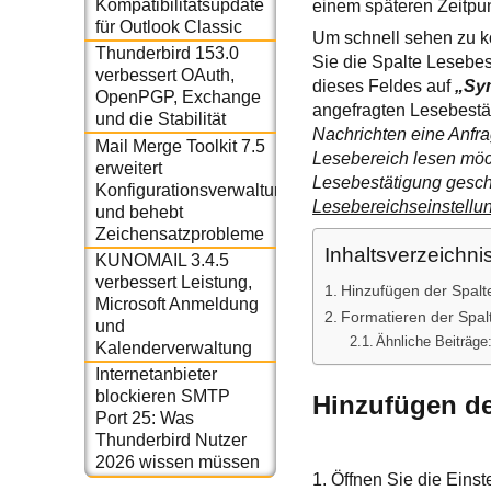
Kompatibilitätsupdate
einem späteren Zeitpu
für Outlook Classic
Um schnell sehen zu kö
Thunderbird 153.0
Sie die Spalte Lesebes
verbessert OAuth,
dieses Feldes auf
„Sy
OpenPGP, Exchange
angefragten Lesebestä
und die Stabilität
Nachrichten eine Anfra
Mail Merge Toolkit 7.5
Lesebereich lesen möch
erweitert
Lesebestätigung gesch
Konfigurationsverwaltung
Lesebereichseinstellu
und behebt
Zeichensatzprobleme
Inhaltsverzeichni
KUNOMAIL 3.4.5
verbessert Leistung,
Hinzufügen der Spalt
Microsoft Anmeldung
Formatieren der Spal
und
Ähnliche Beiträge
Kalenderverwaltung
Internetanbieter
blockieren SMTP
Hinzufügen de
Port 25: Was
Thunderbird Nutzer
2026 wissen müssen
1. Öffnen Sie die Einst