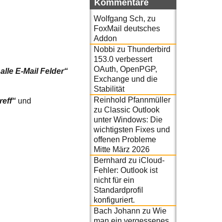
Kommentare
Wolfgang Sch,
zu
FoxMail deutsches
Addon
Nobbi
zu
Thunderbird
153.0 verbessert
OAuth, OpenPGP,
„alle E-Mail Felder“
Exchange und die
Stabilität
Reinhold Pfannmüller
reff“
und
zu
Classic Outlook
unter Windows: Die
wichtigsten Fixes und
offenen Probleme
Mitte März 2026
Bernhard
zu
iCloud-
Fehler: Outlook ist
nicht für ein
Standardprofil
konfiguriert.
Bach Johann
zu
Wie
man ein vergessenes