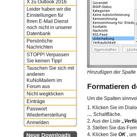
X zu Outlook 2016
Leider haben wir die
Einstellungen für
Ihren E-Mail Dienst
noch nicht in unserer
Datenbank
Persönliche
Nachrichten
STOPP! Verpassen
Sie keinen Tipp!
Tauschen Sie sich mit
Hinzufügen der Spalte
anderen
KuNoMailern im
Formatieren d
Forum aus
Nicht wegklicken
Um die Spalten sinnvol
Einträge
1. Klicken Sie im Dial
Passwort
…
Schaltfläche.
Wiederherstellung
2. Aus der Liste
„Verfü
Anmelden
3. Stellen Sie das For
4. Klicken Sie
OK
, um
Neue Downloads