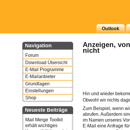
g erscheinenden Newsletter
Outlook
zu Thema Email für Sie
Anzeigen, von
Navigation
nicht
underbird oder auch
Forum
Download Übersicht
E-Mail Programme
E-Mailanbieter
Grundlagen
Einstellungen
Hin und wieder bekomme
Shop
Obwohl wir nichts dage
Zum Beispiel, wenn wir
Neueste Beiträge
abrufen. Außerdem sind
Mail Merge Toolkit
im Namen unseres Vorg
erhält wichtiges
E-Mail eine Anfrage fü