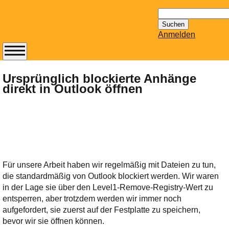
Suchen
nach:
Anmelden
Abonnieren Sie den
14-tägig
Ursprünglich blockierte Anhänge
direkt in Outlook öffnen
erscheinenden
Newsletter von
Mailhilfe.de
kostenlos.
Der ständig aktuelle
Tipps zu Thema
Email für Sie
Für unsere Arbeit haben wir regelmäßig mit Dateien zu tun,
bereithält!
die standardmäßig von Outlook blockiert werden. Wir waren
Wie z.B. Outlook,
in der Lage sie über den Level1-Remove-Registry-Wert zu
GMail, Thunderbird
entsperren, aber trotzdem werden wir immer noch
oder auch
aufgefordert, sie zuerst auf der Festplatte zu speichern,
KuNoMail, usw.
bevor wir sie öffnen können.