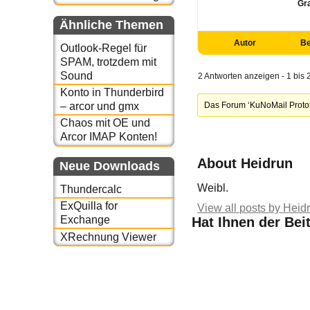
Gr
Ähnliche Themen
Autor
Be
Outlook-Regel für
SPAM, trotzdem mit
Sound
2 Antworten anzeigen - 1 bis 
Konto in Thunderbird
Das Forum ‘KuNoMail Protot
– arcor und gmx
Chaos mit OE und
Arcor IMAP Konten!
About Heidrun
Neue Downloads
Weibl.
Thundercalc
ExQuilla for
View all posts by Heid
Exchange
Hat Ihnen der Bei
XRechnung Viewer