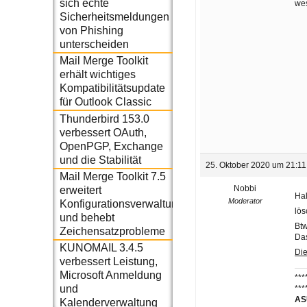
sich echte
wes
Sicherheitsmeldungen
von Phishing
unterscheiden
Mail Merge Toolkit
erhält wichtiges
Kompatibilitätsupdate
für Outlook Classic
Thunderbird 153.0
verbessert OAuth,
OpenPGP, Exchange
und die Stabilität
25. Oktober 2020 um 21:11
Mail Merge Toolkit 7.5
Nobbi
erweitert
Hal
Moderator
Konfigurationsverwaltung
lös
und behebt
Btw
Zeichensatzprobleme
Das
KUNOMAIL 3.4.5
Di
verbessert Leistung,
Microsoft Anmeldung
***
und
***
ASU
Kalenderverwaltung