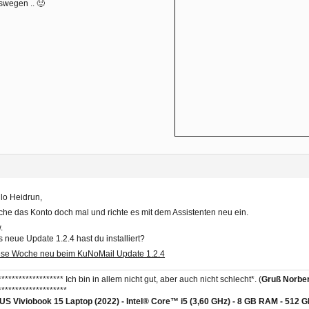
wegen .. 🙂
lo Heidrun,
che das Konto doch mal und richte es mit dem Assistenten neu ein.
.
 neue Update 1.2.4 hast du installiert?
ese Woche neu beim KuNoMail Update 1.2.4
******************* Ich bin in allem nicht gut, aber auch nicht schlecht*. (
Gruß Norber
********************
S Viviobook 15 Laptop (2022) - Intel® Core™ i5 (3,60 GHz) - 8 GB RAM - 512 