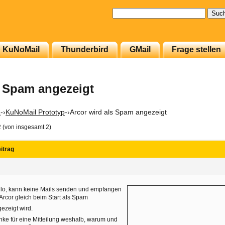
Suchen
nach:
KuNoMail
Thunderbird
GMail
Frage stellen
s Spam angezeigt
L
-›
KuNoMail Prototyp
-›
Arcor wird als Spam angezeigt
2 (von insgesamt 2)
itrag
8
lo, kann keine Mails senden und empfangen
Arcor gleich beim Start als Spam
ezeigt wird.
ke für eine Mitteilung weshalb, warum und