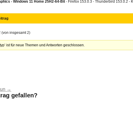
aphics -
Windows 11 Home 25H2-64-Bit
- Firefox 153.0.3 - Thunderbird 153.0.2 -
itrag
2 (von insgesamt 2)
yp’ ist für neue Themen und Antworten geschlossen.
run
→
trag gefallen?