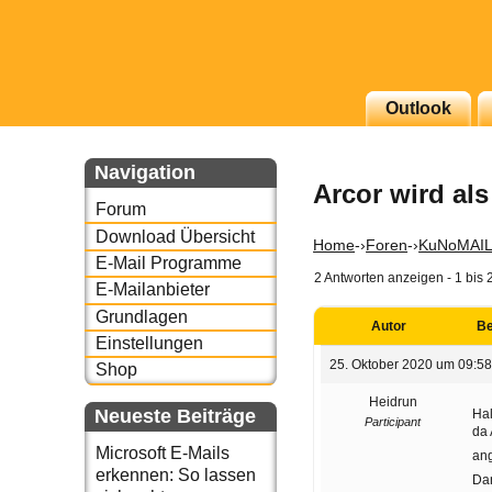
g erscheinenden Newsletter
Outlook
zu Thema Email für Sie
Navigation
Arcor wird al
underbird oder auch
Forum
Download Übersicht
Home
-›
Foren
-›
KuNoMAI
E-Mail Programme
2 Antworten anzeigen - 1 bis 
E-Mailanbieter
Grundlagen
Autor
Be
Einstellungen
25. Oktober 2020 um 09:5
Shop
Heidrun
Neueste Beiträge
Hal
Participant
da 
Microsoft E-Mails
ang
erkennen: So lassen
Dan