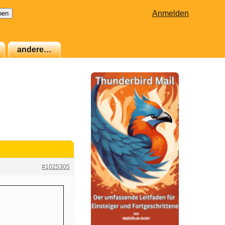
Anmelden
andere…
#1025305