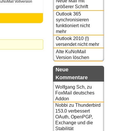
Neue Mail mit
 KuNoMail Vollversion
größerer Schrift
Outlook 365
synchronisieren
funktioniert nicht
mehr
Outlook 2010 (!)
versendet nicht mehr
Alte KuNoMail
Version löschen
Neue
Kommentare
Wolfgang Sch,
zu
FoxMail deutsches
Addon
Nobbi
zu
Thunderbird
153.0 verbessert
OAuth, OpenPGP,
Exchange und die
Stabilität