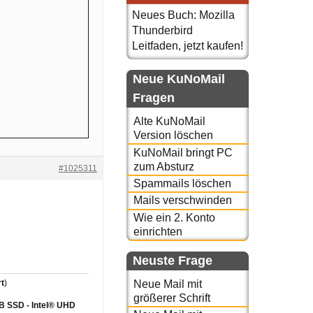
Neues Buch: Mozilla
Thunderbird
Leitfaden, jetzt kaufen!
Neue KuNoMail
Fragen
Alte KuNoMail
Version löschen
KuNoMail bringt PC
zum Absturz
#1025311
Spammails löschen
Mails verschwinden
Wie ein 2. Konto
einrichten
Neuste Frage
t
)
Neue Mail mit
größerer Schrift
GB SSD - Intel® UHD