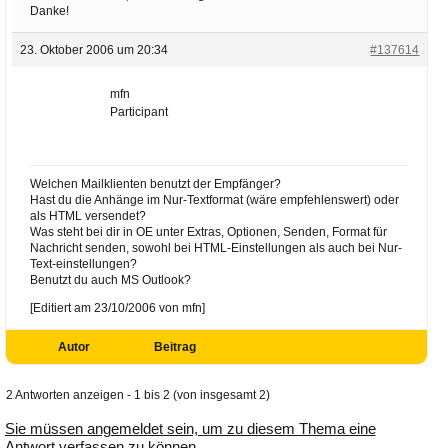
Danke!
23. Oktober 2006 um 20:34
#137614
mfn
Participant
Welchen Mailklienten benutzt der Empfänger?
Hast du die Anhänge im Nur-Textformat (wäre empfehlenswert) oder
als HTML versendet?
Was steht bei dir in OE unter Extras, Optionen, Senden, Format für
Nachricht senden, sowohl bei HTML-Einstellungen als auch bei Nur-
Text-einstellungen?
Benutzt du auch MS Outlook?
[Editiert am 23/10/2006 von mfn]
Autor
Beitrag
2 Antworten anzeigen - 1 bis 2 (von insgesamt 2)
Sie müssen angemeldet sein, um zu diesem Thema eine
Antwort verfassen zu können.