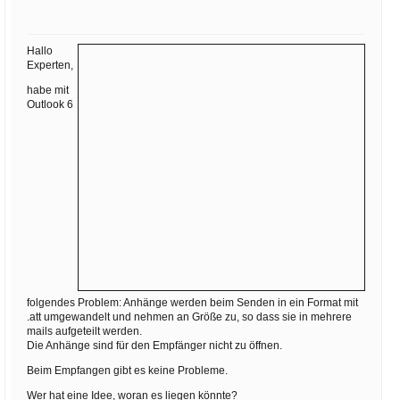
Ihre E-Mail
Adresse:
Hallo
E-Mail
Experten,
habe mit
Outlook 6
E-Mail bestätigen
folgendes Problem: Anhänge werden beim Senden in ein Format mit
.att umgewandelt und nehmen an Größe zu, so dass sie in mehrere
mails aufgeteilt werden.
Die Anhänge sind für den Empfänger nicht zu öffnen.
Beim Empfangen gibt es keine Probleme.
Wer hat eine Idee, woran es liegen könnte?