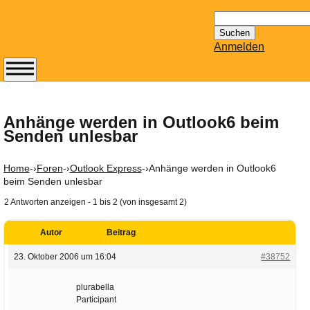
Suchen
nach:
Anmelden
Abonnieren Sie den
14-tägig
erscheinenden
Anhänge werden in Outlook6 beim
Senden unlesbar
Newsletter von
Mailhilfe.de
kostenlos.
Home
-›
Foren
-›
Outlook Express
-›
Anhänge werden in Outlook6
Der ständig aktuelle
beim Senden unlesbar
Tipps zu Thema
2 Antworten anzeigen - 1 bis 2 (von insgesamt 2)
Email für Sie
bereithält!
Autor
Beitrag
Wie z.B. Outlook,
23. Oktober 2006 um 16:04
#38752
GMail, Thunderbird
oder auch
plurabella
KuNoMail, usw.
Participant