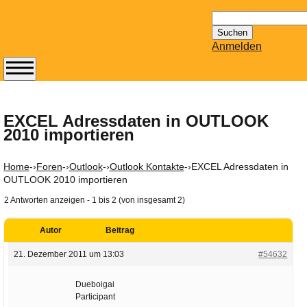
Suchen
nach:
Anmelden
Abonnieren Sie den
14-tägig
erscheinenden
EXCEL Adressdaten in OUTLOOK
2010 importieren
Newsletter von
Mailhilfe.de
kostenlos.
Home
-›
Foren
-›
Outlook
-›
Outlook Kontakte
-›
EXCEL Adressdaten in
Der ständig aktuelle
OUTLOOK 2010 importieren
Tipps zu Thema
2 Antworten anzeigen - 1 bis 2 (von insgesamt 2)
Email für Sie
bereithält!
Autor
Beitrag
Wie z.B. Outlook,
21. Dezember 2011 um 13:03
#54632
GMail, Thunderbird
oder auch
Dueboigai
KuNoMail, usw.
Participant