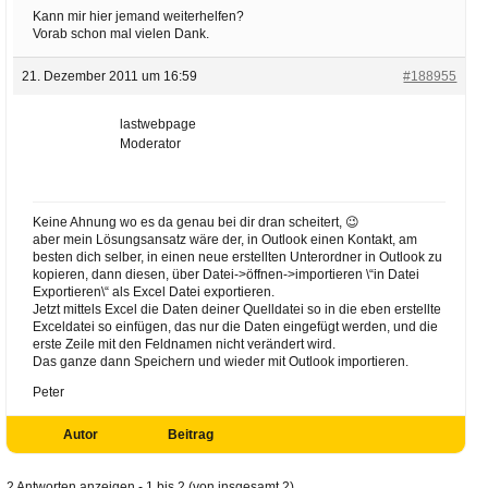
Kann mir hier jemand weiterhelfen?
Vorab schon mal vielen Dank.
21. Dezember 2011 um 16:59
#188955
lastwebpage
Moderator
Keine Ahnung wo es da genau bei dir dran scheitert, 😉
aber mein Lösungsansatz wäre der, in Outlook einen Kontakt, am
besten dich selber, in einen neue erstellten Unterordner in Outlook zu
kopieren, dann diesen, über Datei->öffnen->importieren \“in Datei
Exportieren\“ als Excel Datei exportieren.
Jetzt mittels Excel die Daten deiner Quelldatei so in die eben erstellte
Exceldatei so einfügen, das nur die Daten eingefügt werden, und die
erste Zeile mit den Feldnamen nicht verändert wird.
Das ganze dann Speichern und wieder mit Outlook importieren.
Peter
Autor
Beitrag
2 Antworten anzeigen - 1 bis 2 (von insgesamt 2)