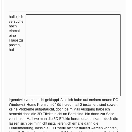
Ihre E-Mail
Adresse:
hallo, ich
E-Mail
versuche
noch
einmal
eine
E-Mail bestätigen
Frage zu
posten,
hat
irgendwie vorhin nicht geklappt. Also ich habe auf meinen neuen PC
Windows7 Home Premium 64Bit Incredimail 2 installiert, sind soweit
keine Probleme aufgetaucht, doch beim Mail Ausgang habe ich
bemerkt dass die 3D Effekte nicht an Bord sind, bin dann zur Seite
von IncrediMail wo man die 3D Effekte herunterladen kann, doch die
lassen sich bei mir nicht installieren,ich erhalte dann die
Fehlermeldung, dass die 3D Effekte nicht installiert werden konnten,