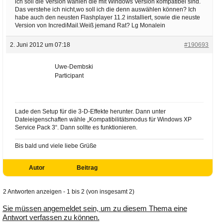
ich soll die Version wählen die mit Windows Version kompatibel sind.
Das verstehe ich nicht,wo soll ich die denn auswählen können? Ich
habe auch den neusten Flashplayer 11.2 installiert, sowie die neuste
Version von IncrediMail.Weiß jemand Rat? Lg Monalein
2. Juni 2012 um 07:18
#190693
Uwe-Dembski
Participant
Lade den Setup für die 3-D-Effekte herunter. Dann unter
Dateieigenschaften wähle „Kompatibilitätsmodus für Windows XP
Service Pack 3“. Dann sollte es funktionieren.
Bis bald und viele liebe Grüße
Autor
Beitrag
2 Antworten anzeigen - 1 bis 2 (von insgesamt 2)
Sie müssen angemeldet sein, um zu diesem Thema eine
Antwort verfassen zu können.