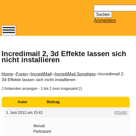
Suchen
nach:
Anmelden
Abonnieren Sie den
14-tägig
erscheinenden
Incredimail 2, 3d Effekte lassen sich
nicht installieren
Newsletter von
Mailhilfe.de
kostenlos.
Home
-›
Foren
-›
IncrediMail
-›
IncrediMail Sonstiges
-›
Incredimail 2,
Der ständig aktuelle
3d Effekte lassen sich nicht installieren
Tipps zu Thema
2 Antworten anzeigen - 1 bis 2 (von insgesamt 2)
Email für Sie
bereithält!
Autor
Beitrag
Wie z.B. Outlook,
1. Juni 2012 um 15:42
#55080
GMail, Thunderbird
oder auch
Mona6
KuNoMail, usw.
Participant