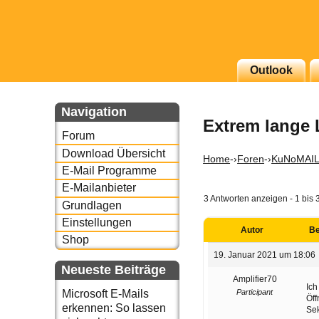
g erscheinenden Newsletter
Outlook
zu Thema Email für Sie
Navigation
Extrem lange 
underbird oder auch
Forum
Download Übersicht
Home
-›
Foren
-›
KuNoMAI
E-Mail Programme
E-Mailanbieter
3 Antworten anzeigen - 1 bis 
Grundlagen
Einstellungen
Autor
Be
Shop
19. Januar 2021 um 18:06
Neueste Beiträge
Amplifier70
Ich
Participant
Microsoft E-Mails
Öf
erkennen: So lassen
Sek