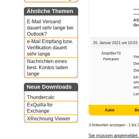
Ähnliche Themen
***
***
ASU
E-Mail Versand
Gr
dauert sehr lange bei
Outlook?
e-Mail Empfang bzw.
20. Januar 2021 um 10:03
Verifikation dauert
Amplifier70
sehr lange
Vie
Participant
Nachrichten eines
Der
best. Kontos laden
Die
lange
Ich
um 
Neue Downloads
and
Li
Thundercalc
ExQuilla for
Autor
Be
Exchange
XRechnung Viewer
3 Antworten anzeigen - 1 bis 
Sie müssen angemeldet 