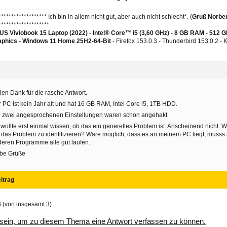
******************* Ich bin in allem nicht gut, aber auch nicht schlecht*. (
Gruß Norber
********************
S Viviobook 15 Laptop (2022) - Intel® Core™ i5 (3,60 GHz) - 8 GB RAM - 512 
aphics -
Windows 11 Home 25H2-64-Bit
- Firefox 153.0.3 - Thunderbird 153.0.2 -
len Dank für die rasche Antwort.
 PC ist kein Jahr alt und hat 16 GB RAM, Intel Core i5, 1TB HDD.
 zwei angesprochenen Einstellungen waren schon angehakt.
 wollte erst einmal wissen, ob das ein generelles Problem ist. Anscheinend nicht. 
das Problem zu identifizieren? Wäre möglich, dass es an meinem PC liegt, musss 
eren Programme alle gut laufen.
ebe Grüße
itrag
3 (von insgesamt 3)
sein, um zu diesem Thema eine Antwort verfassen zu können.