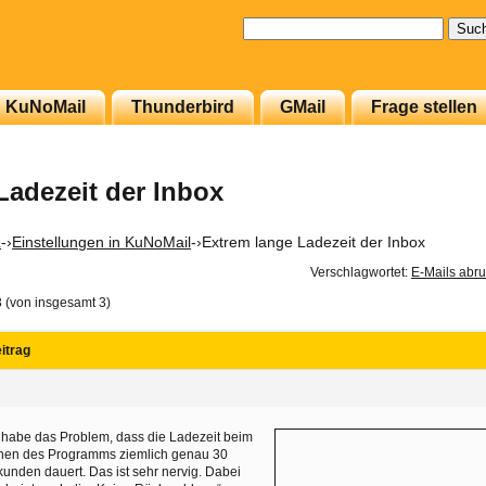
Suchen
nach:
KuNoMail
Thunderbird
GMail
Frage stellen
Ladezeit der Inbox
L
-›
Einstellungen in KuNoMail
-›
Extrem lange Ladezeit der Inbox
Verschlagwortet:
E-Mails abru
3 (von insgesamt 3)
itrag
 habe das Problem, dass die Ladezeit beim
fnen des Programms ziemlich genau 30
unden dauert. Das ist sehr nervig. Dabei