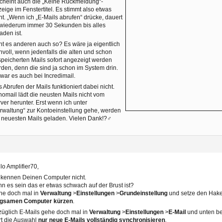
cheint auch die „Keine Rückmeldung“-
eige im Fenstertitel. Es stimmt also etwas
ht. „Wenn ich „E-Mails abrufen“ drücke, dauert
wiederum immer 30 Sekunden bis alles
aden ist.
t es anderen auch so? Es wäre ja eigentlich
nvoll, wenn jedenfalls die alten und schon
peicherten Mails sofort angezeigt werden
den, denn die sind ja schon im System drin.
war es auch bei Incredimail.
 Abrufen der Mails funktioniert dabei nicht.
omail lädt die neusten Mails nicht vom
ver herunter. Erst wenn ich unter
rwaltung“ zur Kontoeinstellung gehe, werden
 neuesten Mails geladen. Vielen Dank!?‍♂️
lo Amplifier70,
 kennen Deinen Computer nicht.
n es sein das er etwas schwach auf der Brust ist?
he doch mal in
Verwaltung
>
Einstellungen
>
Grundeinstellung
und setze den Hak
ngsamen Computer kürzen
.
üglich E-Mails gehe doch mal in
Verwaltung
>
Einstellungen
>
E-Mail
und unten be
t die Auswahl
nur neue E-Mails vollständig synchronisieren
.