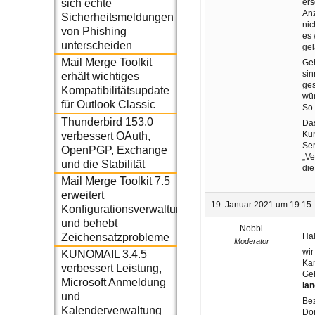
ers
sich echte
Anz
Sicherheitsmeldungen
nic
von Phishing
es 
unterscheiden
gel
Mail Merge Toolkit
Geh
sin
erhält wichtiges
ges
Kompatibilitätsupdate
wür
für Outlook Classic
So 
Thunderbird 153.0
Das
Kun
verbessert OAuth,
Ser
OpenPGP, Exchange
„Ve
und die Stabilität
die
Mail Merge Toolkit 7.5
erweitert
19. Januar 2021 um 19:15
Konfigurationsverwaltung
und behebt
Nobbi
Hal
Zeichensatzprobleme
Moderator
wir
KUNOMAIL 3.4.5
Kan
verbessert Leistung,
Ge
Microsoft Anmeldung
la
und
Bez
Kalenderverwaltung
Dor