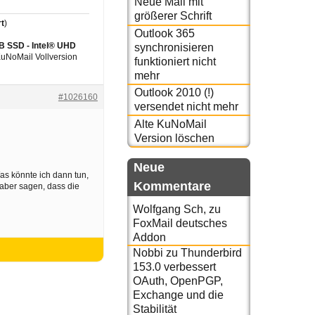
Neue Mail mit
größerer Schrift
t
)
Outlook 365
GB SSD - Intel® UHD
synchronisieren
 KuNoMail Vollversion
funktioniert nicht
mehr
Outlook 2010 (!)
#1026160
versendet nicht mehr
Alte KuNoMail
Version löschen
Neue
Was könnte ich dann tun,
Kommentare
aber sagen, dass die
Wolfgang Sch,
zu
FoxMail deutsches
Addon
Nobbi
zu
Thunderbird
153.0 verbessert
OAuth, OpenPGP,
Exchange und die
Stabilität