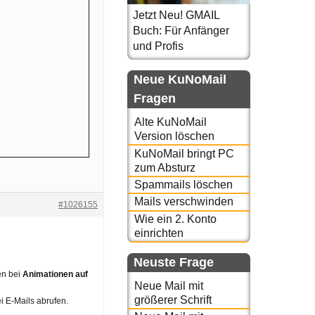
Jetzt Neu! GMAIL
Buch: Für Anfänger
und Profis
Neue KuNoMail
Fragen
Alte KuNoMail
Version löschen
KuNoMail bringt PC
zum Absturz
Spammails löschen
Mails verschwinden
#1026155
Wie ein 2. Konto
einrichten
Neuste Frage
en bei
Animationen auf
Neue Mail mit
größerer Schrift
i E-Mails abrufen.